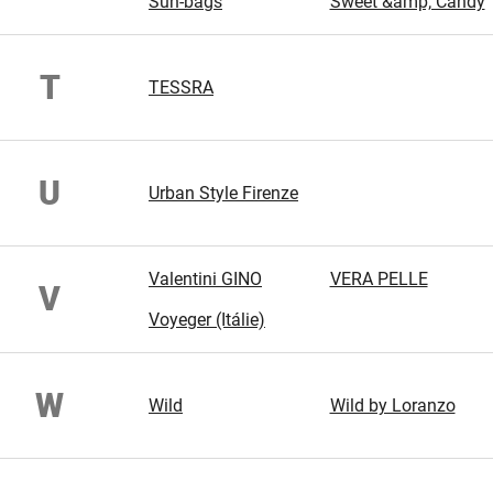
Sun-bags
Sweet &amp; Candy
T
TESSRA
U
Urban Style Firenze
Valentini GINO
VERA PELLE
V
Voyeger (Itálie)
W
Wild
Wild by Loranzo