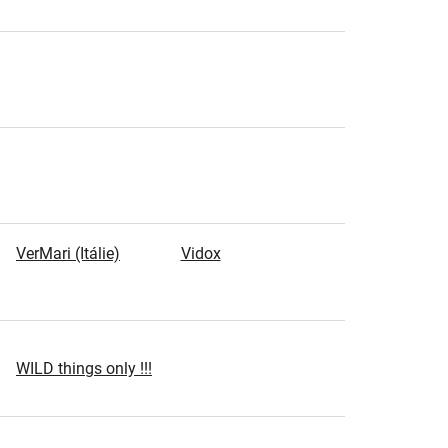
VerMari (Itálie)
Vidox
WILD things only !!!