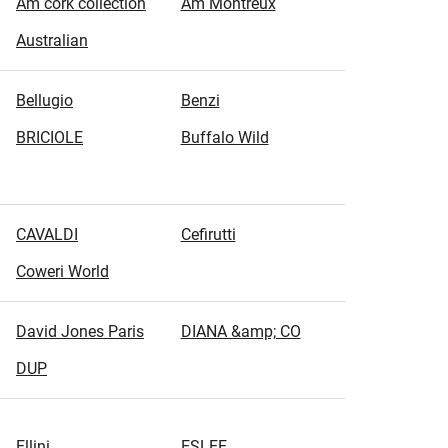
Am cork collection
Am Montreux
Australian
Bellugio
Benzi
BRICIOLE
Buffalo Wild
CAVALDI
Cefirutti
Coweri World
David Jones Paris
DIANA &amp; CO
DUP
Ellini
ESLEE