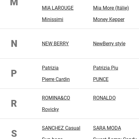
M
MIA LAROUGE
Mia More (Itálie)
Minissimi
Money Kepper
N
NEW BERRY
NewBerry style
Patrizia
Patrizia Piu
P
Pierre Cardin
PUNCE
ROMINA&CO
RONALDO
R
Rovicky
SANCHEZ Casual
SARA MODA
S