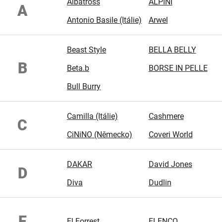
Albatross
ALPINI
A
Antonio Basile (Itálie)
Arwel
Beast Style
BELLA BELLY
B
Beta.b
BORSE IN PELLE
Bull Burry
Camilla (Itálie)
Cashmere
C
CiNiNO (Německo)
Coveri World
DAKAR
David Jones
D
Diva
Dudlin
E
El Forrest
ELENCO