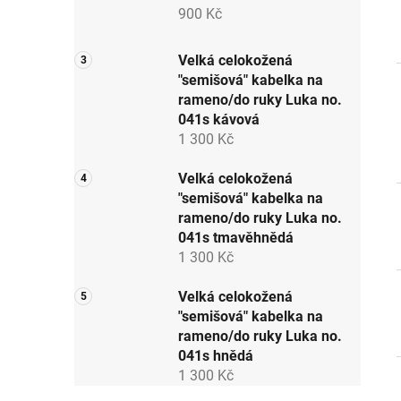
p
900 Kč
a
n
Velká celokožená
e
"semišová" kabelka na
l
rameno/do ruky Luka no.
041s kávová
1 300 Kč
Velká celokožená
"semišová" kabelka na
rameno/do ruky Luka no.
041s tmavěhnědá
1 300 Kč
Velká celokožená
"semišová" kabelka na
rameno/do ruky Luka no.
041s hnědá
1 300 Kč