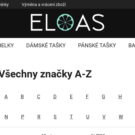
ínky
Výměna a vrácení zboží
Reklamace zboží
Podmí
BELKY
DÁMSKÉ TAŠKY
PÁNSKÉ TAŠKY
B
Všechny značky A-Z
A
B
C
D
E
F
G
H
N
P
R
S
T
U
V
W