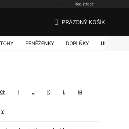
Přihlášení
Registrace
nky ochrany osobních údajů
PRÁZDNÝ KOŠÍK
NÁKUPNÍ
KOŠÍK
ATOHY
PENĚŽENKY
DOPLŇKY
UNISEX
Ch
I
J
K
L
M
Y