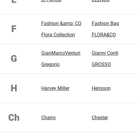
Fashion &amp; CO
Fashion Bag
F
Flora Collection
FLORA&CO
GianMarcoVenturi
Gianni Conti
G
Gregorio
GROSSO
H
Harvey Miller
Herisson
Ch
Charro
Chester