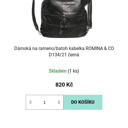
o
u
d
k
u
t
k
ů
t
ů
Dámská na rameno/batoh kabelka ROMINA & CO
D134/21 černá
Skladem
(1 ks)
820 Kč
DO KOŠÍKU