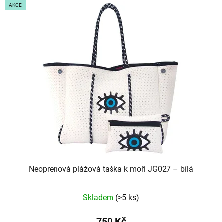
AKCE
Neoprenová plážová taška k moři JG027 – bílá
Skladem
(>5 ks)
750 Kč