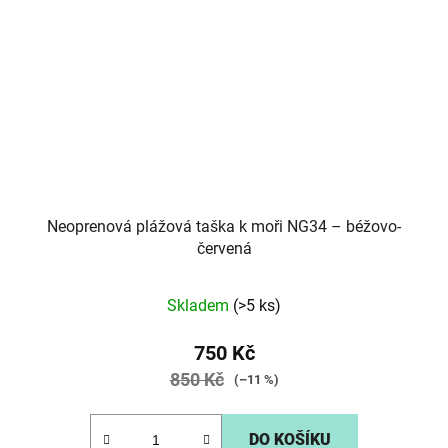
Neoprenová plážová taška k moři NG34 – béžovo-
červená
Skladem
(>5 ks)
750 Kč
850 Kč
(–11 %)
DO KOŠÍKU