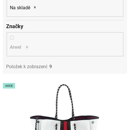
k
Na skladě
9
t
ů
Značky
Arwel
0
Položek k zobrazení:
9
V
AKCE
ý
p
i
s
p
r