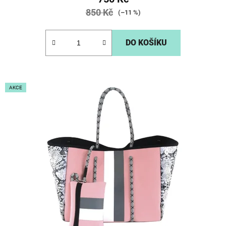
850 Kč
(–11 %)
DO KOŠÍKU
AKCE