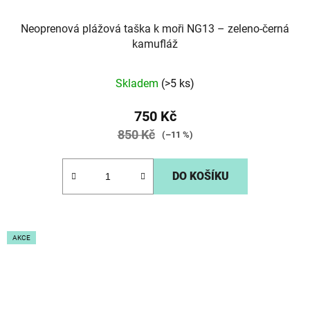
Neoprenová plážová taška k moři NG13 – zeleno-černá
kamufláž
Skladem
(>5 ks)
750 Kč
850 Kč
(–11 %)
DO KOŠÍKU
AKCE