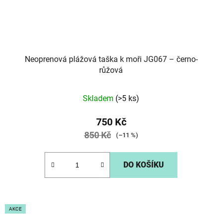
Neoprenová plážová taška k moři JG067 – černo-
růžová
Skladem
(>5 ks)
750 Kč
850 Kč
(–11 %)
DO KOŠÍKU
AKCE