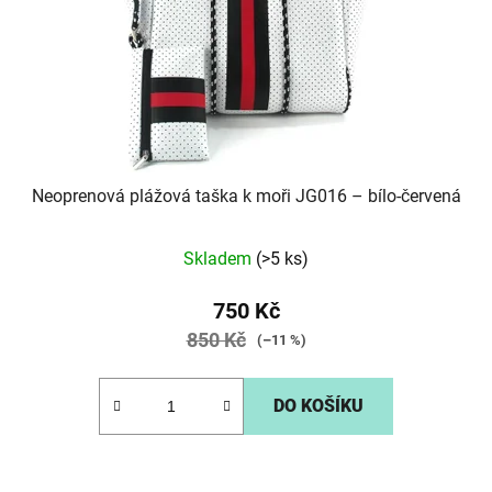
o
d
u
k
t
ů
Neoprenová plážová taška k moři JG016 – bílo-červená
Skladem
(>5 ks)
750 Kč
850 Kč
(–11 %)
DO KOŠÍKU