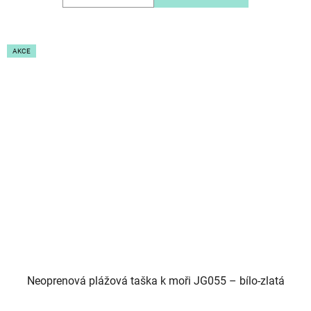
AKCE
Neoprenová plážová taška k moři JG055 – bílo-zlatá