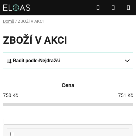
Přejít
Hledat
NÁKUP
na
obsah
KOŠÍK
Domů
/
ZBOŽÍ V AKCI
ZBOŽÍ V AKCI
Ř
Řadit podle:
Nejdražší
a
z
e
Cena
n
í
750
Kč
751
Kč
p
r
o
d
u