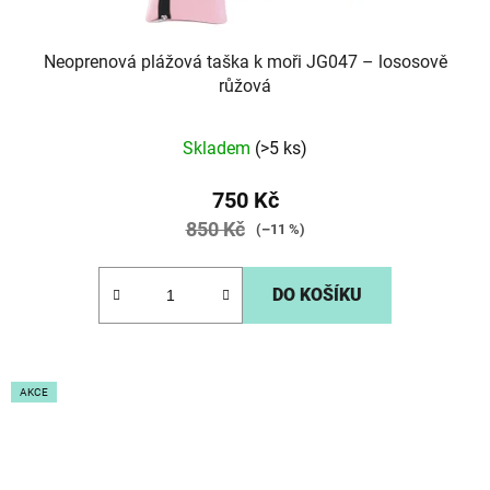
Neoprenová plážová taška k moři JG047 – lososově
růžová
Skladem
(>5 ks)
750 Kč
850 Kč
(–11 %)
DO KOŠÍKU
AKCE