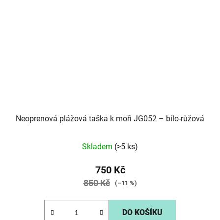
Neoprenová plážová taška k moři JG052 – bílo-růžová
Skladem
(>5 ks)
750 Kč
850 Kč
(–11 %)
DO KOŠÍKU