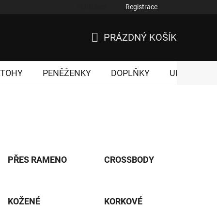
Přihlášení
Registrace
nky ochrany osobních údajů
PRÁZDNÝ KOŠÍK
NÁKUPNÍ
KOŠÍK
ATOHY
PENĚŽENKY
DOPLŇKY
UNISEX
PŘES RAMENO
CROSSBODY
KOŽENÉ
KORKOVÉ