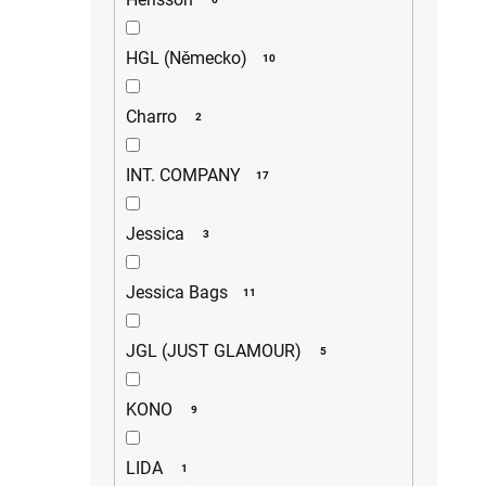
HGL (Německo)
10
Charro
2
INT. COMPANY
17
Jessica
3
Jessica Bags
11
JGL (JUST GLAMOUR)
5
KONO
9
LIDA
1