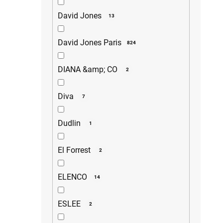
David Jones
13
David Jones Paris
824
DIANA &amp; CO
2
Diva
7
Dudlin
1
El Forrest
2
ELENCO
14
ESLEE
2