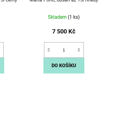
ů
Skladem
(1 ks)
7 500 Kč
DO KOŠÍKU