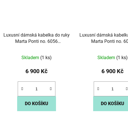
Luxusní dámská kabelka do ruky
Luxusní dámská kabelk
Marta Ponti no. 6056
Marta Ponti no. 6
tmavěčervené
tmavěhnědá
Skladem
(1 ks)
Skladem
(1 ks)
6 900 Kč
6 900 Kč
DO KOŠÍKU
DO KOŠÍKU