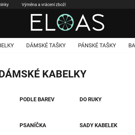
ínky
Výměna a vrácení zboží
Reklamace zboží
Podmí
BELKY
DÁMSKÉ TAŠKY
PÁNSKÉ TAŠKY
B
DÁMSKÉ KABELKY
PODLE BAREV
DO RUKY
PSANÍČKA
SADY KABELEK