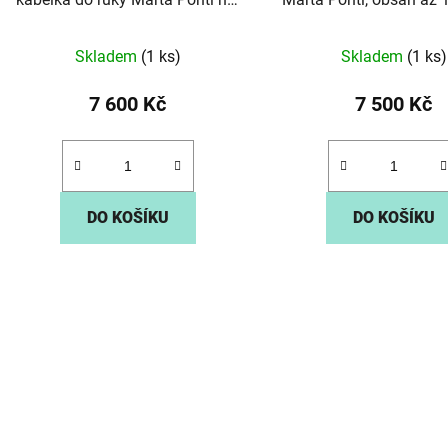
k
6132 hnědá
t
Skladem
(1 ks)
Skladem
(1 ks)
ů
7 600 Kč
7 500 Kč
DO KOŠÍKU
DO KOŠÍKU