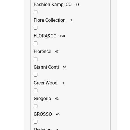
Fashion &amp; CO
13
Flora Collection
2
FLORA&CO
108
Florence
47
Gianni Conti
58
GreenWood
1
Gregorio
42
GROSSO
46
Herisson
6