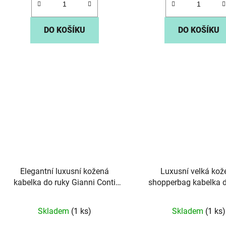
DO KOŠÍKU
DO KOŠÍKU
Elegantní luxusní kožená
Luxusní velká kož
kabelka do ruky Gianni Conti
shopperbag kabelka d
661 tmavěčervená
Gianni Conti 14 č
Skladem
(1 ks)
Skladem
(1 ks)