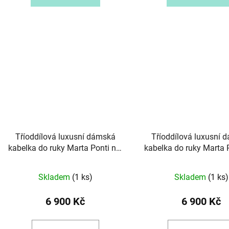
Tříoddílová luxusní dámská
Tříoddílová luxusní 
kabelka do ruky Marta Ponti no.
kabelka do ruky Marta 
6009 hnědá
6009 tmavěhně
Skladem
(1 ks)
Skladem
(1 ks)
6 900 Kč
6 900 Kč