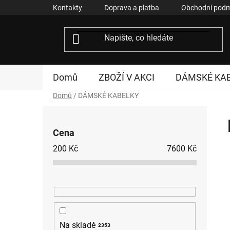
Přejít
Kontakty
Doprava a platba
Obchodní podm
na
obsah
Domů
ZBOŽÍ V AKCI
DÁMSKÉ KA
Domů
/
DÁMSKÉ KABELKY
P
o
Cena
s
200
Kč
7600
Kč
t
r
a
n
n
í
Na skladě
2353