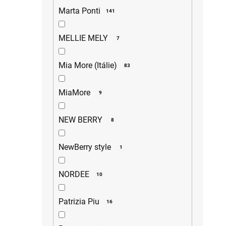
Marta Ponti
141
MELLIE MELY
7
Mia More (Itálie)
83
MiaMore
9
NEW BERRY
8
NewBerry style
1
NORDEE
10
Patrizia Piu
16