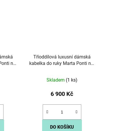
dámská
Tříoddílová luxusní dámská
Ponti no.
kabelka do ruky Marta Ponti no.
6009 červená
Skladem
(1 ks)
6 900 Kč
DO KOŠÍKU