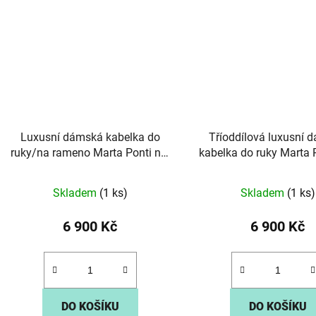
Luxusní dámská kabelka do
Tříoddílová luxusní 
ruky/na rameno Marta Ponti no.
kabelka do ruky Marta 
5879 tmavěhnědá
6009 černá
Skladem
(1 ks)
Skladem
(1 ks)
6 900 Kč
6 900 Kč
DO KOŠÍKU
DO KOŠÍKU