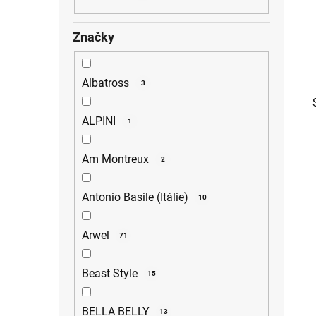
p
a
Značky
n
e
l
Albatross
3
ALPINI
1
Am Montreux
2
Antonio Basile (Itálie)
i
10
Arwel
71
Beast Style
15
BELLA BELLY
13