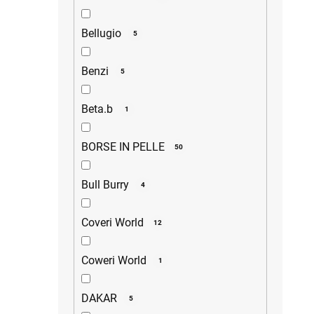
Bellugio
5
Benzi
5
Beta.b
1
BORSE IN PELLE
50
Bull Burry
4
Coveri World
12
Coweri World
1
DAKAR
5