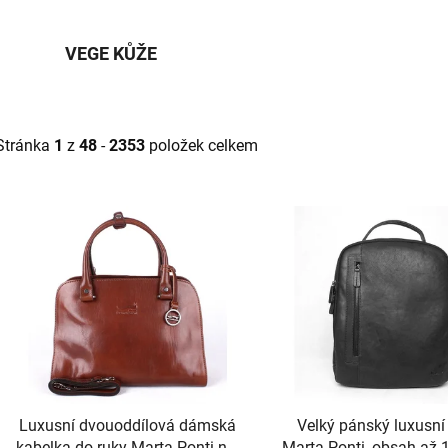
VEGE KŮŽE
Stránka
1
z
48
-
2353
položek celkem
V
ý
p
s
p
r
o
d
Luxusní dvouoddílová dámská
Velký pánský luxusní
u
kabelka do ruky Marta Ponti no.
Marta Ponti, obsah až 1