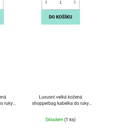
DO KOŠÍKU
ená
Luxusní velká kožená
o ruky
shopperbag kabelka do ruky
erná
Gianni Conti 14 hnědá
Skladem
(1 ks)