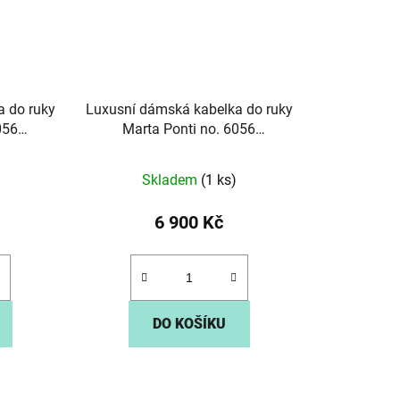
a do ruky
Luxusní dámská kabelka do ruky
056
Marta Ponti no. 6056
tmavěmodrá
Skladem
(1 ks)
6 900 Kč
DO KOŠÍKU