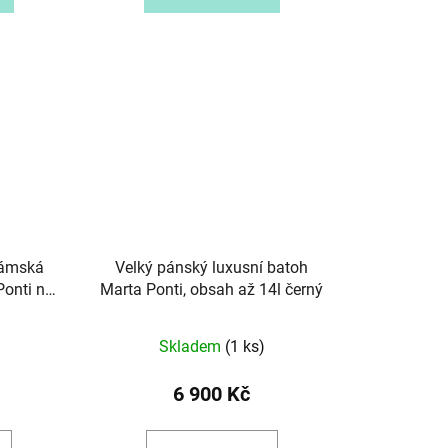
dámská
Velký pánský luxusní batoh
Ponti no.
Marta Ponti, obsah až 14l černý
dá
Skladem
(1 ks)
6 900 Kč