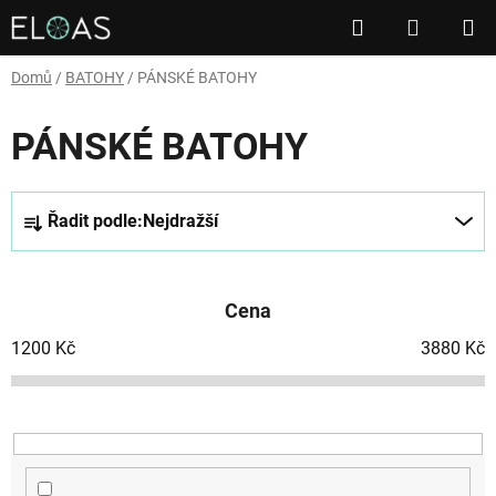
Přejít
Hledat
NÁKUP
na
obsah
KOŠÍK
Domů
/
BATOHY
/
PÁNSKÉ BATOHY
PÁNSKÉ BATOHY
Ř
Řadit podle:
Nejdražší
a
z
e
Cena
n
í
1200
Kč
3880
Kč
p
r
o
d
u