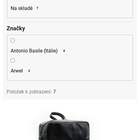
k
Na skladě
7
t
ů
Značky
Antonio Basile (Itálie)
4
Arwel
3
Položek k zobrazení:
7
V
ý
p
i