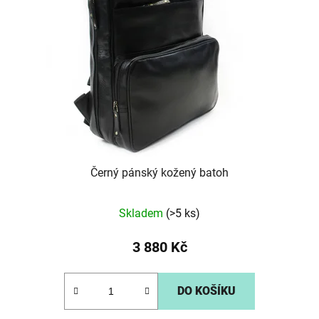
s
p
r
o
d
u
k
t
ů
Černý pánský kožený batoh
Skladem
(>5 ks)
3 880 Kč
DO KOŠÍKU