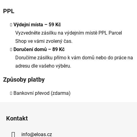
PPL
Výdejní místa – 59 Kč
Vyzvedněte zásilku na výdejním místě PPL Parcel
Shop ve vámi zvolený čas.
Doručení domů – 89 Kč
Doručíme zásilku přímo k vám domů nebo do práce na
adresu dle vašeho výběru.
Způsoby platby
Bankovní převod (zdarma)
Z
á
Kontakt
p
a
info
@
eloas.cz