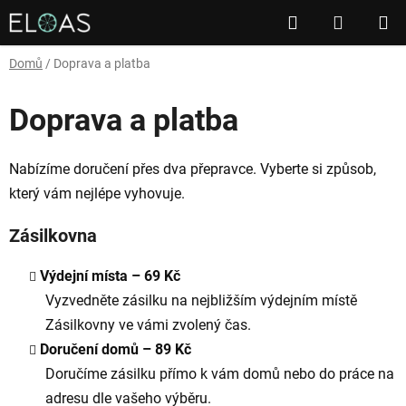
Přejít
Hledat
NÁKUP
na
obsah
KOŠÍK
Domů
/
Doprava a platba
Doprava a platba
Nabízíme doručení přes dva přepravce. Vyberte si způsob,
který vám nejlépe vyhovuje.
Zásilkovna
Výdejní místa – 69 Kč
Vyzvedněte zásilku na nejbližším výdejním místě
Zásilkovny ve vámi zvolený čas.
Doručení domů – 89 Kč
Doručíme zásilku přímo k vám domů nebo do práce na
adresu dle vašeho výběru.