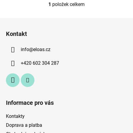
1
položek celkem
O
v
l
Z
á
á
d
Kontakt
p
a
a
c
info
@
eloas.cz
t
í
p
í
+420 602 304 287
r
v
k
y
v
ý
Informace pro vás
p
i
Kontakty
s
u
Doprava a platba