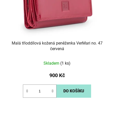
o
u
d
k
u
t
k
ů
t
ů
Malá tříoddílová kožená peněženka VerMari no. 47
červená
Skladem
(1 ks)
900 Kč
DO KOŠÍKU