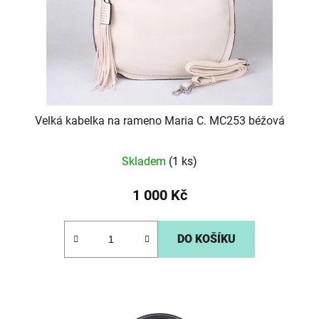
o
u
d
k
u
t
k
ů
t
ů
Velká kabelka na rameno Maria C. MC253 béžová
Skladem
(1 ks)
1 000 Kč
DO KOŠÍKU