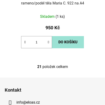
rameno/podél těla Maria C. 922 na A4
Skladem
(1 ks)
950 Kč
DO KOŠÍKU
21
položek celkem
O
v
l
Z
á
á
d
Kontakt
p
a
a
c
info
@
eloas.cz
t
í