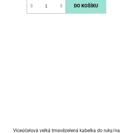
DO KOŠÍKU
Víceúčelová velká tmavězelená kabelka do ruky/na