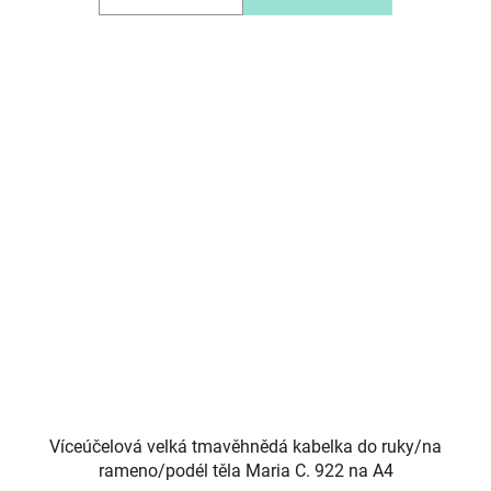
Víceúčelová velká tmavěhnědá kabelka do ruky/na
rameno/podél těla Maria C. 922 na A4