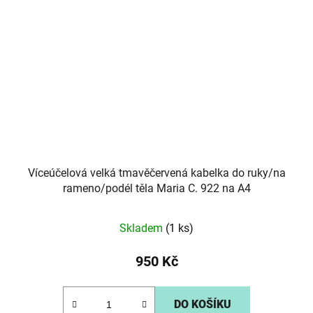
Víceúčelová velká tmavěčervená kabelka do ruky/na
rameno/podél těla Maria C. 922 na A4
Skladem
(1 ks)
950 Kč
DO KOŠÍKU