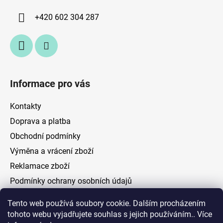
p
í
+420 602 304 287
r
v
k
y
v
ý
Informace pro vás
p
i
Kontakty
s
u
Doprava a platba
Obchodní podmínky
Výměna a vrácení zboží
Reklamace zboží
Podmínky ochrany osobních údajů
Tento web používá soubory cookie. Dalším procházením
Facebook
tohoto webu vyjadřujete souhlas s jejich používáním.. Více