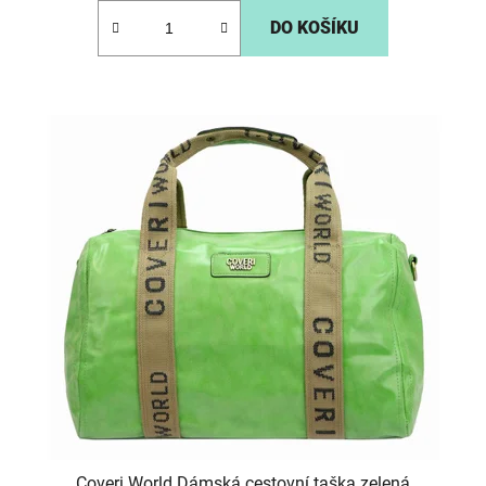
DO KOŠÍKU
Coveri World Dámská cestovní taška zelená