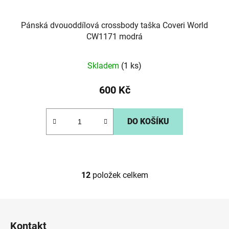
Pánská dvouoddílová crossbody taška Coveri World
CW1171 modrá
Skladem
(1 ks)
600 Kč
DO KOŠÍKU
12
položek celkem
O
v
l
Z
á
á
d
Kontakt