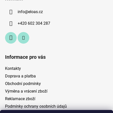
p
a
a
c
info
@
eloas.cz
t
í
p
í
+420 602 304 287
r
v
k
y
v
ý
Informace pro vás
p
i
Kontakty
s
u
Doprava a platba
Obchodní podmínky
Výměna a vrácení zboží
Reklamace zboží
Podmínky ochrany osobních údajů