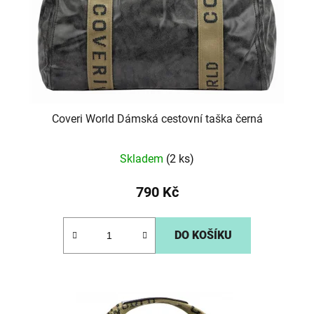
o
u
d
k
u
t
k
ů
t
ů
Coveri World Dámská cestovní taška černá
Skladem
(2 ks)
790 Kč
DO KOŠÍKU