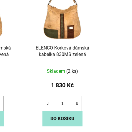
p
r
o
d
u
k
ámská
ELENCO Korková dámská
t
vená
kabelka 830MS zelená
ů
Skladem
(2 ks)
1 830 Kč
DO KOŠÍKU