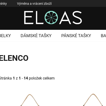
ínky
Výměna a vrácení zboží
Reklamace zboží
Podmí
BELKY
DÁMSKÉ TAŠKY
PÁNSKÉ TAŠKY
B
ELENCO
Stránka
1
z
1
-
14
položek celkem
V
ý
p