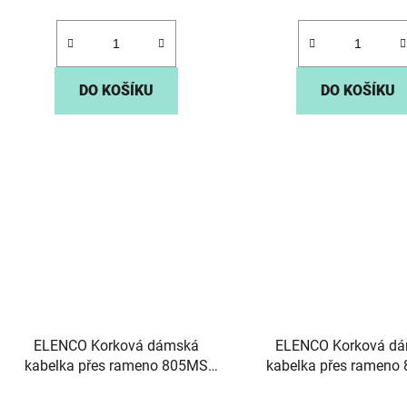
DO KOŠÍKU
DO KOŠÍKU
ELENCO Korková dámská
ELENCO Korková d
kabelka přes rameno 805MS
kabelka přes rameno
přírodní hnědá
zelená