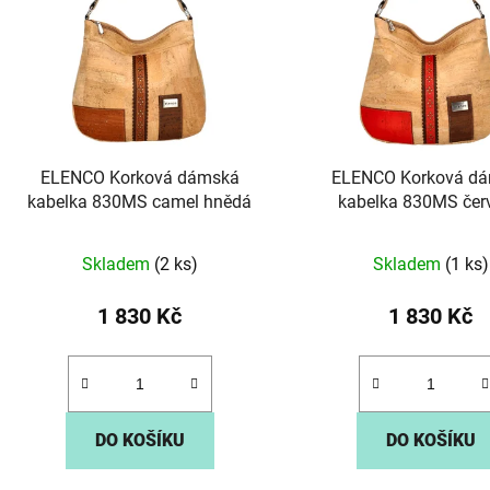
s
p
r
o
d
ELENCO Korková dámská
ELENCO Korková d
u
kabelka 830MS camel hnědá
kabelka 830MS čer
k
t
Skladem
(2 ks)
Skladem
(1 ks)
ů
1 830 Kč
1 830 Kč
DO KOŠÍKU
DO KOŠÍKU