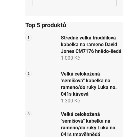
p
i
a
n
e
Top 5 produktů
l
Středně velká tříoddílová
kabelka na rameno David
Jones CM7176 hnědo-šedá
1 000 Kč
Velká celokožená
"semišová" kabelka na
rameno/do ruky Luka no.
041s kávová
1 300 Kč
Velká celokožená
"semišová" kabelka na
rameno/do ruky Luka no.
041s tmavěhnědá