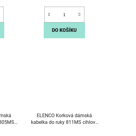
DO KOŠÍKU
ámská
ELENCO Korková dámská
 805MS
kabelka do ruky 811MS cihlově
hnědá