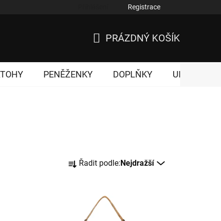
Přihlášení
Registrace
nky ochrany osobních údajů
PRÁZDNÝ KOŠÍK
NÁKUPNÍ
KOŠÍK
ATOHY
PENĚŽENKY
DOPLŇKY
UNISEX
Ř
Řadit podle:
Nejdražší
a
z
e
n
í