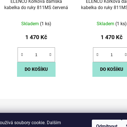
ELENCO Korková dámská
ELENCO Korková d
kabelka do ruky 811MS červená
kabelka do ruky 811MS
Skladem
(1 ks)
Skladem
(1 ks)
1 470 Kč
1 470 Kč
DO KOŠÍKU
DO KOŠÍKU
O
v
l
á
d
Informace pro vás
oužívá soubory cookie. Dalším
a
Odmítnout