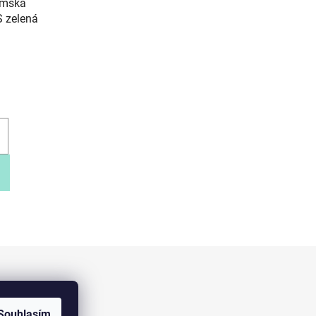
ámská
 zelená
Facebook
Souhlasím