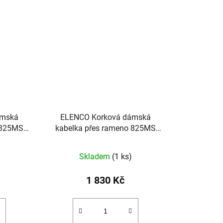
ámská
ELENCO Korková dámská
 825MS
kabelka přes rameno 825MS
červená
Skladem
(1 ks)
1 830 Kč