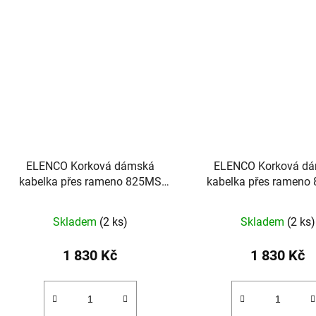
ELENCO Korková dámská
ELENCO Korková d
kabelka přes rameno 825MS
kabelka přes rameno
camel hnědá
cihlově hnědá
Skladem
(2 ks)
Skladem
(2 ks)
1 830 Kč
1 830 Kč