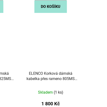
DO KOŠÍKU
ámská
ELENCO Korková dámská
 825MS
kabelka přes rameno 805MS
červená
Skladem
(1 ks)
1 800 Kč