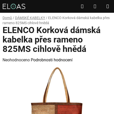
Přejít
Hledat
NÁKUP
na
obsah
KOŠÍK
Domů
/
DÁMSKÉ KABELKY
/
ELENCO Korková dámská kabelka přes
rameno 825MS cihlově hnědá
ELENCO Korková dámská
kabelka přes rameno
825MS cihlově hnědá
Průměrné
Neohodnoceno
Podrobnosti hodnocení
hodnocení
produktu
je
0,0
z
5
hvězdiček.