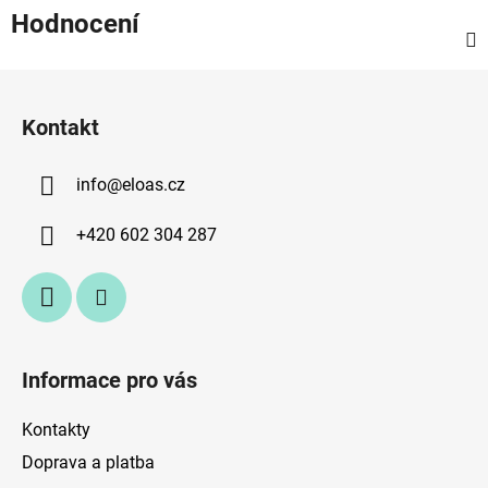
Hodnocení
Z
á
Kontakt
p
a
info
@
eloas.cz
t
í
+420 602 304 287
Informace pro vás
Kontakty
Doprava a platba