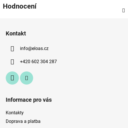
Hodnocení
Z
á
Kontakt
p
a
info
@
eloas.cz
t
í
+420 602 304 287
Informace pro vás
Kontakty
Doprava a platba