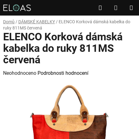
Přejít
Hledat
NÁKUP
na
obsah
KOŠÍK
Domů
/
DÁMSKÉ KABELKY
/
ELENCO Korková dámská kabelka do
ruky 811MS červená
ELENCO Korková dámská
kabelka do ruky 811MS
červená
Průměrné
Neohodnoceno
Podrobnosti hodnocení
hodnocení
produktu
je
0,0
z
5
hvězdiček.