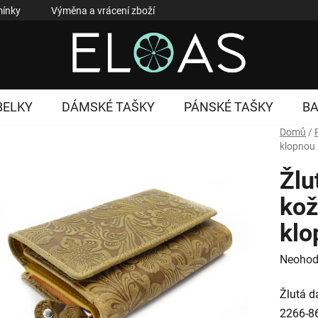
ínky
Výměna a vrácení zboží
Reklamace zboží
Podmí
BELKY
DÁMSKÉ TAŠKY
PÁNSKÉ TAŠKY
B
Domů
/
klopnou
Žlu
kož
klo
Průměr
Neohod
hodnoc
Žlutá d
produk
2266-8
je