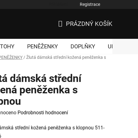
Přihlášení
Registrace
nky ochrany osobních údajů
PRÁZDNÝ KOŠÍK
NÁKUPNÍ
KOŠÍK
ATOHY
PENĚŽENKY
DOPLŇKY
UNISEX
PENĚŽENKY
/
Žlutá dámská střední kožená peněženka s
tá dámská střední
ená peněženka s
pnou
né
noceno
Podrobnosti hodnocení
ení
ámská střední kožená peněženka s klopnou 511-
tu
6