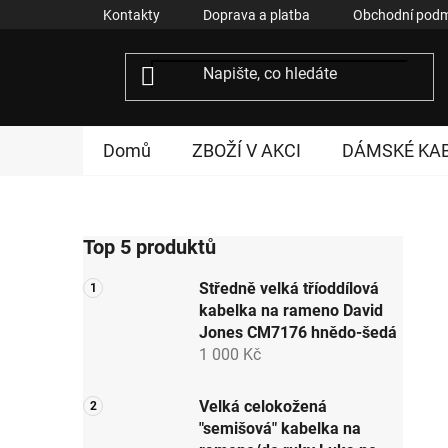
Přejít
Kontakty
Doprava a platba
Obchodní podm
na
obsah
Domů
ZBOŽÍ V AKCI
DÁMSKÉ KA
P
Top 5 produktů
o
s
Středně velká tříoddílová
t
kabelka na rameno David
r
Jones CM7176 hnědo-šedá
a
1 000 Kč
n
n
Velká celokožená
"semišová" kabelka na
í