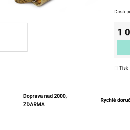
0,0
Dostup
z
5
1 
hvězdič
Měrná
Tisk
Doprava nad 2000,-
Rychlé doru
ZDARMA