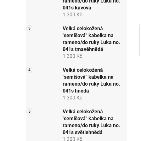
rameno/do ruky Luka no.
p
041s kávová
a
1 300 Kč
n
e
Velká celokožená
"semišová" kabelka na
l
rameno/do ruky Luka no.
041s tmavěhnědá
1 300 Kč
Velká celokožená
"semišová" kabelka na
rameno/do ruky Luka no.
041s hnědá
1 300 Kč
Velká celokožená
"semišová" kabelka na
rameno/do ruky Luka no.
041s světlehnědá
1 300 Kč