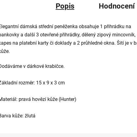
Popis
Hodnocení
Elegantní dámská střední peněženka obsahuje 1 přihrádku na
bankovky a další 3 otevřené přihrádky, dělený zipový mincovník,
kapes na platební karty či doklady a 2 průhledné okna. Šití je v 
kůže.
Dodáváme v dárkové krabičce.
Základní rozměr: 15 x 9 x 3 cm
Materiál: pravá hovězí kůže (Hunter)
Barva kůže: žlutá