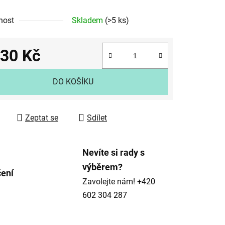
nost
Skladem
(>5 ks)
030 Kč
ek.
 cena:
DO KOŠÍKU
Zeptat se
Sdílet
Nevíte si rady s
výběrem?
čení
Zavolejte nám!
+420
602 304 287