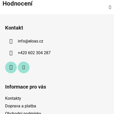
Hodnocení
Z
á
Kontakt
p
a
info
@
eloas.cz
t
í
+420 602 304 287
Informace pro vás
Kontakty
Doprava a platba
Obchodní podmínky