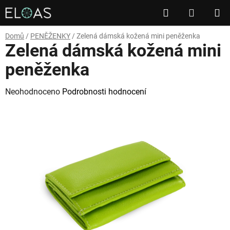
Přejít
Hledat
NÁKUP
na
obsah
KOŠÍK
Domů
/
PENĚŽENKY
/
Zelená dámská kožená mini peněženka
Zelená dámská kožená mini
peněženka
Průměrné
Neohodnoceno
Podrobnosti hodnocení
hodnocení
produktu
je
0,0
z
5
hvězdiček.