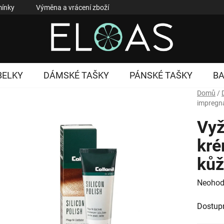
ínky
Výměna a vrácení zboží
Reklamace zboží
Podmí
BELKY
DÁMSKÉ TAŠKY
PÁNSKÉ TAŠKY
B
Domů
/
impregn
Vyž
kré
kůž
Průměr
Neohod
hodnoc
Dostup
produk
je