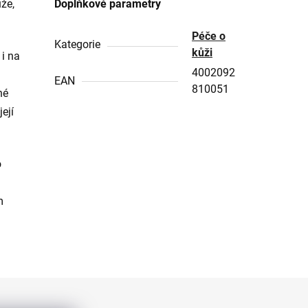
že,
Doplňkové parametry
Péče o
Kategorie
kůži
 i na
4002092
EAN
810051
né
ejí
o
m