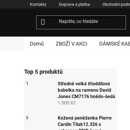
Přejít
Kontakty
Doprava a platba
Obchodní podm
na
obsah
Domů
ZBOŽÍ V AKCI
DÁMSKÉ KA
P
Top 5 produktů
o
s
Středně velká tříoddílová
t
kabelka na rameno David
r
Jones CM7176 hnědo-šedá
a
1 000 Kč
n
n
Kožená peněženka Pierre
Cardin Tilak12.326 s
í