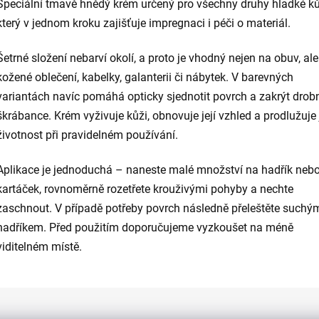
Speciální tmavě hnědý krém určený pro všechny druhy hladké ků
který v jednom kroku zajišťuje impregnaci i péči o materiál.
Šetrné složení nebarví okolí, a proto je vhodný nejen na obuv, ale
kožené oblečení, kabelky, galanterii či nábytek. V barevných
variantách navíc pomáhá opticky sjednotit povrch a zakrýt drob
škrábance. Krém vyživuje kůži, obnovuje její vzhled a prodlužuje j
životnost při pravidelném používání.
Aplikace je jednoduchá – naneste malé množství na hadřík neb
kartáček, rovnoměrně rozetřete krouživými pohyby a nechte
zaschnout. V případě potřeby povrch následně přeleštěte suchý
hadříkem. Před použitím doporučujeme vyzkoušet na méně
viditelném místě.