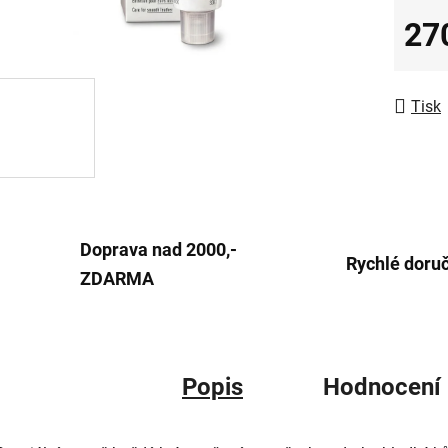
0,0
27
z
Měrná
5
hvězdič
Tisk
Doprava nad 2000,-
Rychlé doru
ZDARMA
Popis
Hodnocení