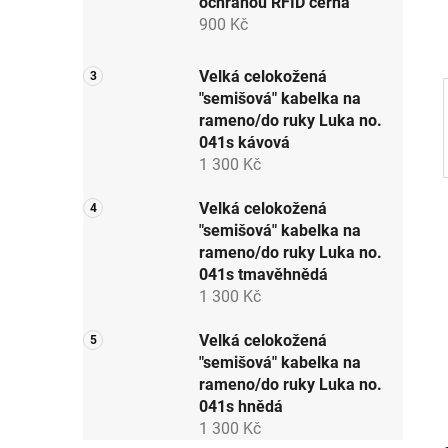
ochranou RFID černá
p
900 Kč
a
n
Velká celokožená
e
"semišová" kabelka na
l
rameno/do ruky Luka no.
041s kávová
1 300 Kč
Velká celokožená
"semišová" kabelka na
rameno/do ruky Luka no.
041s tmavěhnědá
1 300 Kč
Velká celokožená
"semišová" kabelka na
rameno/do ruky Luka no.
041s hnědá
1 300 Kč