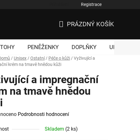
Přihlášení
Registrace
nky ochrany osobních údajů
PRÁZDNÝ KOŠÍK
NÁKUPNÍ
KOŠÍK
ATOHY
PENĚŽENKY
DOPLŇKY
UNISEX
Domů
/
Unisex
/
Ostatní
/
Péče o kůži
/
Vyživující a
ační krém na tmavě hnědou kůži
ivující a impregnační
m na tmavě hnědou
i
né
noceno
Podrobnosti hodnocení
ení
nost
Skladem
(2 ks)
tu