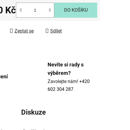
0 Kč
DO KOŠÍKU
 cena:
ek.
Zeptat se
Sdílet
Nevíte si rady s
výběrem?
čení
Zavolejte nám!
+420
602 304 287
Diskuze