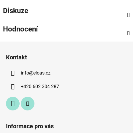
Diskuze
Hodnocení
Z
á
Kontakt
p
a
info
@
eloas.cz
t
í
+420 602 304 287
Informace pro vás