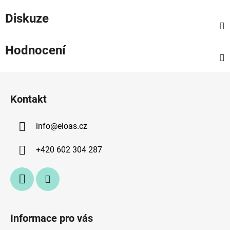
Diskuze
Hodnocení
Z
á
Kontakt
p
a
info
@
eloas.cz
t
í
+420 602 304 287
Informace pro vás