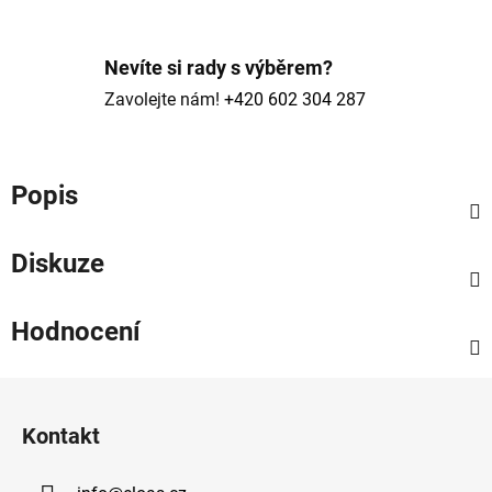
Nevíte si rady s výběrem?
Zavolejte nám!
+420 602 304 287
Popis
Diskuze
Hodnocení
Z
á
Kontakt
p
a