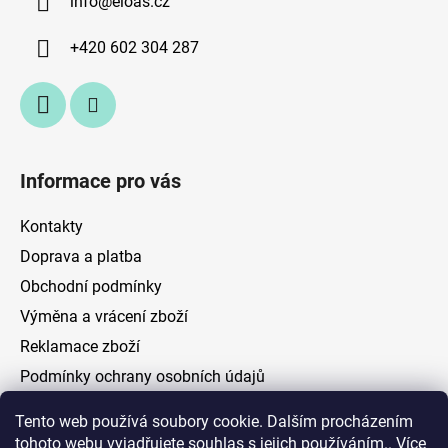
info
@
eloas.cz
t
í
+420 602 304 287
Informace pro vás
Kontakty
Doprava a platba
Obchodní podmínky
Výměna a vrácení zboží
Reklamace zboží
Podmínky ochrany osobních údajů
Tento web používá soubory cookie. Dalším procházením
Facebook
tohoto webu vyjadřujete souhlas s jejich používáním.. Více