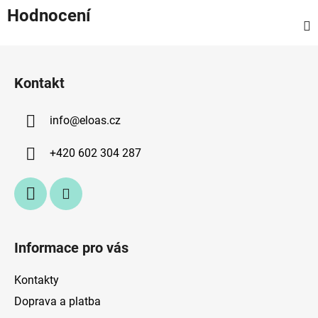
Hodnocení
Z
á
Kontakt
p
a
info
@
eloas.cz
t
í
+420 602 304 287
Informace pro vás
Kontakty
Doprava a platba