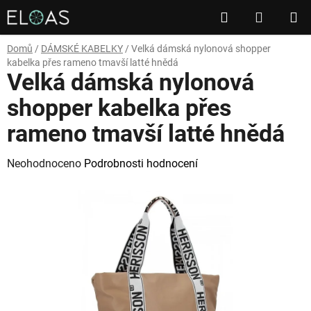
Přejít
Hledat
NÁKUP
na
obsah
KOŠÍK
Domů
/
DÁMSKÉ KABELKY
/
Velká dámská nylonová shopper
kabelka přes rameno tmavší latté hnědá
Velká dámská nylonová
shopper kabelka přes
rameno tmavší latté hnědá
Průměrné
Neohodnoceno
Podrobnosti hodnocení
hodnocení
produktu
je
0,0
z
5
hvězdiček.