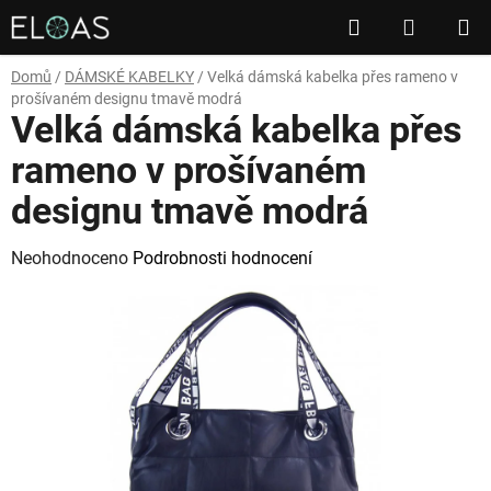
Přejít
Hledat
NÁKUP
na
obsah
KOŠÍK
Domů
/
DÁMSKÉ KABELKY
/
Velká dámská kabelka přes rameno v
prošívaném designu tmavě modrá
Velká dámská kabelka přes
rameno v prošívaném
designu tmavě modrá
Průměrné
Neohodnoceno
Podrobnosti hodnocení
hodnocení
produktu
je
0,0
z
5
hvězdiček.