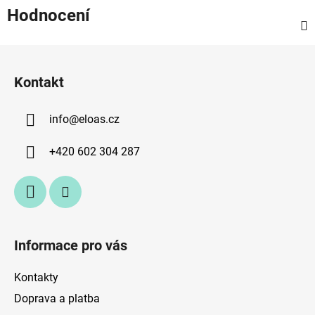
Hodnocení
Z
á
Kontakt
p
a
info
@
eloas.cz
t
í
+420 602 304 287
Informace pro vás
Kontakty
Doprava a platba