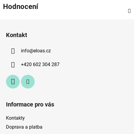
Hodnocení
Z
á
Kontakt
p
a
info
@
eloas.cz
t
í
+420 602 304 287
Informace pro vás
Kontakty
Doprava a platba