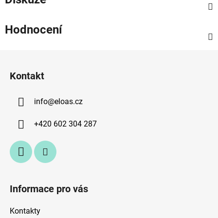
Hodnocení
Z
á
Kontakt
p
a
info
@
eloas.cz
t
í
+420 602 304 287
Informace pro vás
Kontakty