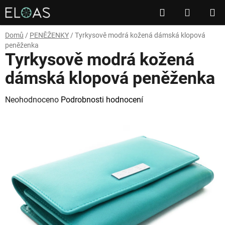
Přejít
Hledat
NÁKUP
na
obsah
KOŠÍK
Domů
/
PENĚŽENKY
/
Tyrkysově modrá kožená dámská klopová
peněženka
Tyrkysově modrá kožená
dámská klopová peněženka
Průměrné
Neohodnoceno
Podrobnosti hodnocení
hodnocení
produktu
je
0,0
z
5
hvězdiček.