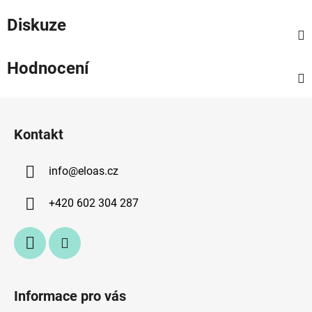
Diskuze
Hodnocení
Z
á
Kontakt
p
a
info
@
eloas.cz
t
í
+420 602 304 287
Informace pro vás