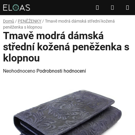
Přejít
Hledat
NÁKUP
na
obsah
KOŠÍK
Domů
/
PENĚŽENKY
/
Tmavě modrá dámská střední kožená
peněženka s klopnou
Tmavě modrá dámská
střední kožená peněženka s
klopnou
Průměrné
Neohodnoceno
Podrobnosti hodnocení
hodnocení
produktu
je
0,0
z
5
hvězdiček.