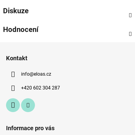
Diskuze
Hodnocení
Z
á
Kontakt
p
a
info
@
eloas.cz
t
í
+420 602 304 287
Informace pro vás