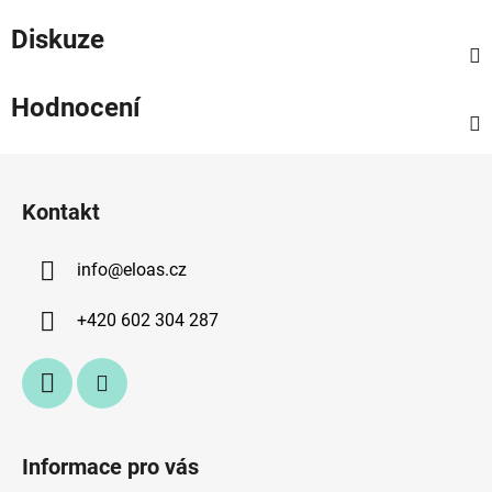
Diskuze
Hodnocení
Z
á
Kontakt
p
a
info
@
eloas.cz
t
í
+420 602 304 287
Informace pro vás