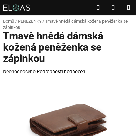
Přejít
Hledat
NÁKUP
na
obsah
KOŠÍK
Domů
/
PENĚŽENKY
/
Tmavě hnědá dámská kožená peněženka se
zápinkou
Tmavě hnědá dámská
kožená peněženka se
zápinkou
Průměrné
Neohodnoceno
Podrobnosti hodnocení
hodnocení
produktu
je
0,0
z
5
hvězdiček.