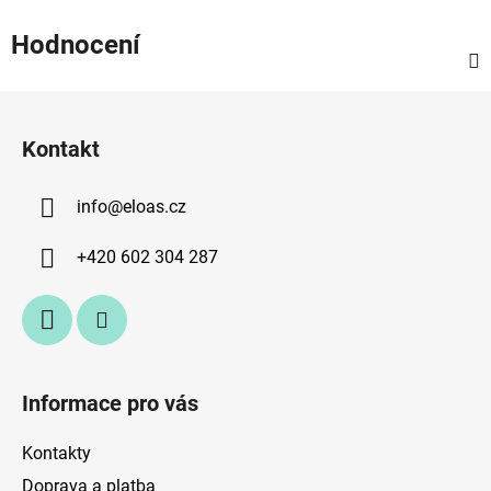
Hodnocení
Z
á
Kontakt
p
a
info
@
eloas.cz
t
í
+420 602 304 287
Informace pro vás
Kontakty
Doprava a platba