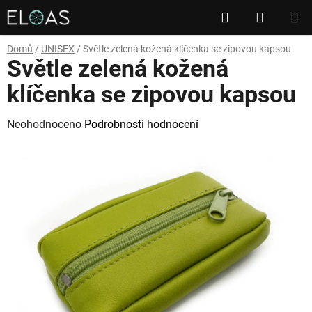
Přejít
Hledat
NÁKUP
na
obsah
KOŠÍK
Domů
/
UNISEX
/
Světle zelená kožená klíčenka se zipovou kapsou
Světle zelená kožená
klíčenka se zipovou kapsou
Průměrné
Neohodnoceno
Podrobnosti hodnocení
hodnocení
produktu
je
0,0
z
5
hvězdiček.