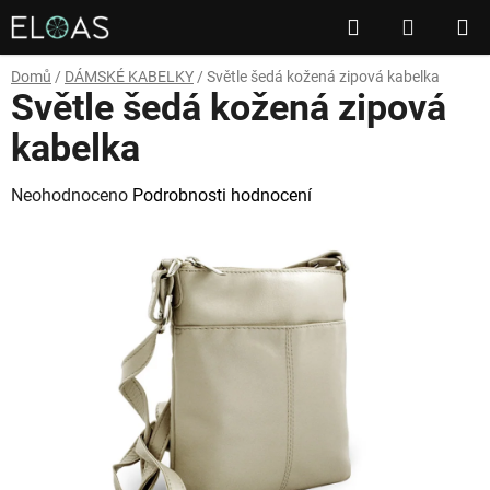
Přejít
Hledat
NÁKUP
na
obsah
KOŠÍK
Domů
/
DÁMSKÉ KABELKY
/
Světle šedá kožená zipová kabelka
Světle šedá kožená zipová
kabelka
Průměrné
Neohodnoceno
Podrobnosti hodnocení
hodnocení
produktu
je
0,0
z
5
hvězdiček.