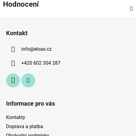
Hodnocení
Z
á
Kontakt
p
a
info
@
eloas.cz
t
í
+420 602 304 287
Informace pro vás
Kontakty
Doprava a platba
Obchodní podmínky