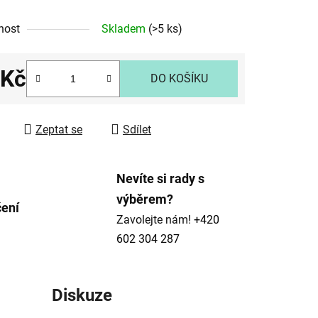
nost
Skladem
(>5 ks)
 Kč
ek.
DO KOŠÍKU
 cena:
Zeptat se
Sdílet
Nevíte si rady s
výběrem?
čení
Zavolejte nám!
+420
602 304 287
Diskuze