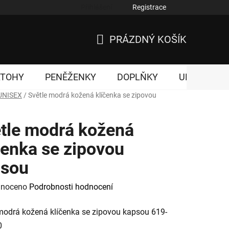
Přihlášení
Registrace
nky ochrany osobních údajů
PRÁZDNÝ KOŠÍK
NÁKUPNÍ
KOŠÍK
ATOHY
PENĚŽENKY
DOPLŇKY
UNISEX
UNISEX
/
Světle modrá kožená klíčenka se zipovou
tle modrá kožená
čenka se zipovou
psou
né
noceno
Podrobnosti hodnocení
ení
modrá kožená klíčenka se zipovou kapsou 619-
tu
0