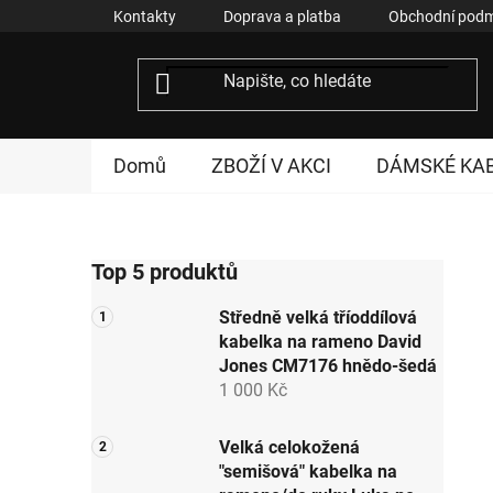
Přejít
Kontakty
Doprava a platba
Obchodní podm
na
obsah
Domů
ZBOŽÍ V AKCI
DÁMSKÉ KA
P
Top 5 produktů
o
s
Středně velká tříoddílová
t
kabelka na rameno David
r
Jones CM7176 hnědo-šedá
a
1 000 Kč
n
n
Velká celokožená
"semišová" kabelka na
í