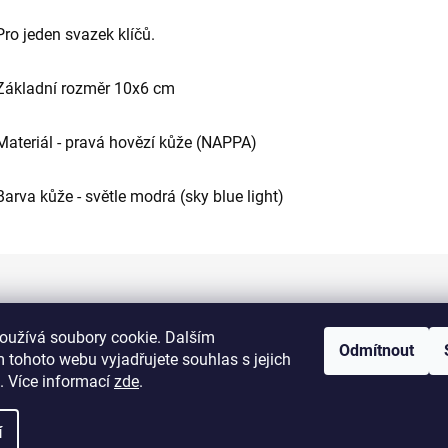
Pro jeden svazek klíčů.
Základní rozměr 10x6 cm
Materiál - pravá hovězí kůže (NAPPA)
Barva kůže - světle modrá (sky blue light)
Informace pro vás
oužívá soubory cookie. Dalším
Odmítnout
 tohoto webu vyjadřujete souhlas s jejich
Kontakty
. Více informací
zde
.
Doprava a platba
í
Obchodní podmínky