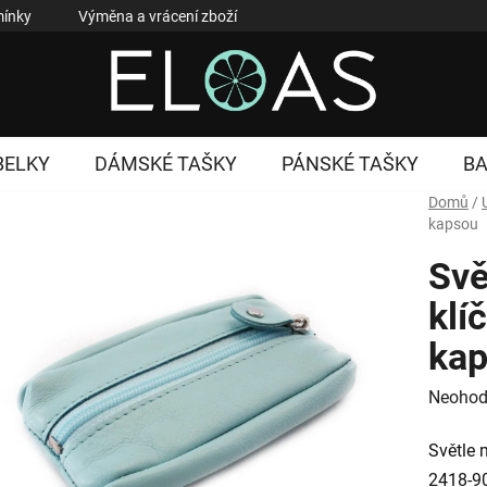
ínky
Výměna a vrácení zboží
Reklamace zboží
Podmí
BELKY
DÁMSKÉ TAŠKY
PÁNSKÉ TAŠKY
B
Domů
/
kapsou
Svě
klí
ka
Průměr
Neohod
hodnoc
Světle 
produk
2418-9
je