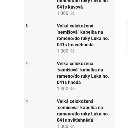
rameno/do ruky Luka no.
p
041s kávová
a
1 300 Kč
n
e
Velká celokožená
"semišová" kabelka na
l
rameno/do ruky Luka no.
041s tmavěhnědá
1 300 Kč
Velká celokožená
"semišová" kabelka na
rameno/do ruky Luka no.
041s hnědá
1 300 Kč
Velká celokožená
"semišová" kabelka na
rameno/do ruky Luka no.
041s světlehnědá
1 300 Kč