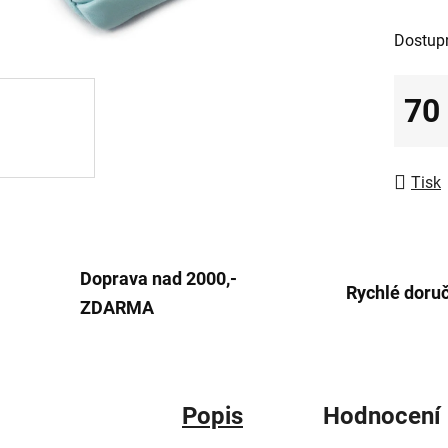
0,0
Dostup
z
5
70
hvězdič
Měrná
Tisk
Doprava nad 2000,-
Rychlé doru
ZDARMA
Popis
Hodnocení