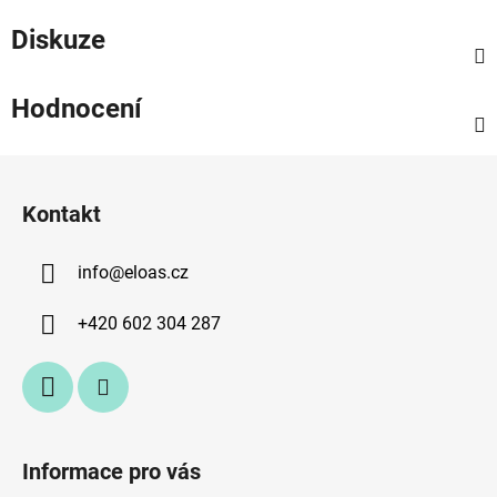
Diskuze
Hodnocení
Z
á
Kontakt
p
a
info
@
eloas.cz
t
í
+420 602 304 287
Informace pro vás