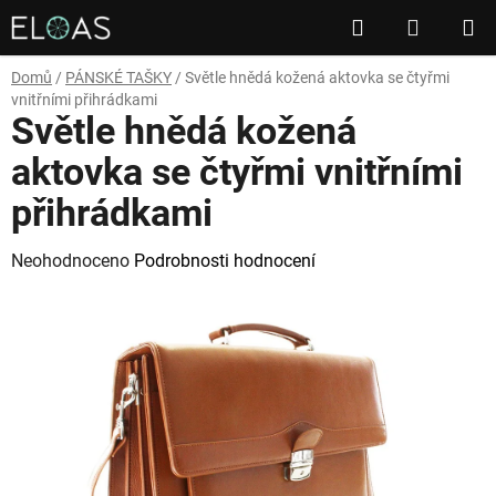
Přejít
Hledat
NÁKUP
na
obsah
KOŠÍK
Domů
/
PÁNSKÉ TAŠKY
/
Světle hnědá kožená aktovka se čtyřmi
vnitřními přihrádkami
Světle hnědá kožená
aktovka se čtyřmi vnitřními
přihrádkami
Průměrné
Neohodnoceno
Podrobnosti hodnocení
hodnocení
produktu
je
0,0
z
5
hvězdiček.