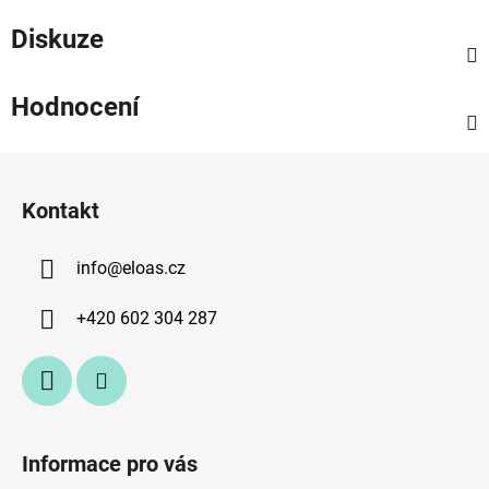
Diskuze
Hodnocení
Z
á
Kontakt
p
a
info
@
eloas.cz
t
í
+420 602 304 287
Informace pro vás