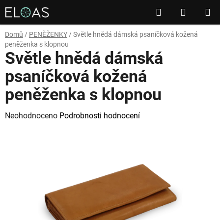
Přejít
Hledat
NÁKUP
na
obsah
KOŠÍK
Domů
/
PENĚŽENKY
/
Světle hnědá dámská psaníčková kožená
peněženka s klopnou
Světle hnědá dámská
psaníčková kožená
peněženka s klopnou
Průměrné
Neohodnoceno
Podrobnosti hodnocení
hodnocení
produktu
je
0,0
z
5
hvězdiček.