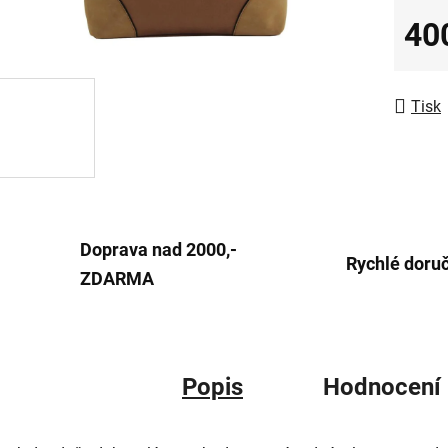
0,0
40
z
Měrná
5
hvězdič
Tisk
Doprava nad 2000,-
Rychlé doru
ZDARMA
Popis
Hodnocení