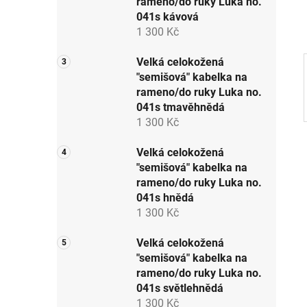
rameno/do ruky Luka no.
p
041s kávová
a
1 300 Kč
n
e
Velká celokožená
"semišová" kabelka na
l
rameno/do ruky Luka no.
041s tmavěhnědá
1 300 Kč
Velká celokožená
"semišová" kabelka na
rameno/do ruky Luka no.
041s hnědá
1 300 Kč
Velká celokožená
"semišová" kabelka na
rameno/do ruky Luka no.
041s světlehnědá
1 300 Kč