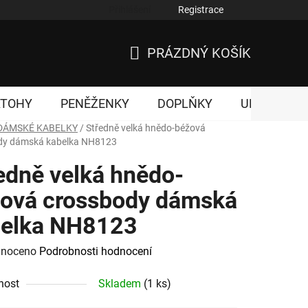
Přihlášení
Registrace
nky ochrany osobních údajů
PRÁZDNÝ KOŠÍK
NÁKUPNÍ
KOŠÍK
ATOHY
PENĚŽENKY
DOPLŇKY
UNISEX
DÁMSKÉ KABELKY
/
Středně velká hnědo-béžová
dy dámská kabelka NH8123
edně velká hnědo-
ová crossbody dámská
belka NH8123
né
noceno
Podrobnosti hodnocení
ení
nost
Skladem
(1 ks)
tu