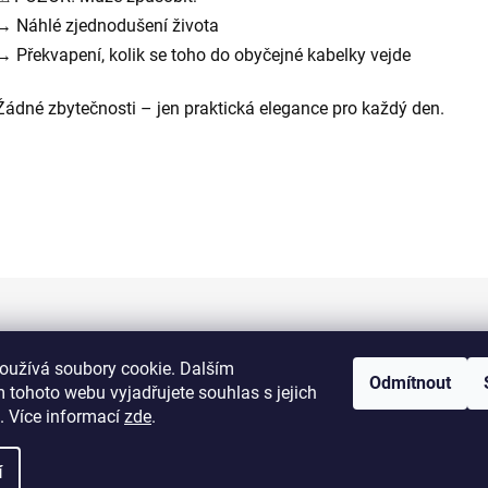
→ Náhlé zjednodušení života
→ Překvapení, kolik se toho do obyčejné kabelky vejde
Žádné zbytečnosti – jen praktická elegance pro každý den.
Informace pro vás
oužívá soubory cookie. Dalším
Odmítnout
 tohoto webu vyjadřujete souhlas s jejich
Kontakty
. Více informací
zde
.
Doprava a platba
í
Obchodní podmínky