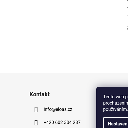
Z
á
Kontakt
p
Tento web p
procházením
a
používáním.
info
@
eloas.cz
t
í
+420 602 304 287
Nastaven