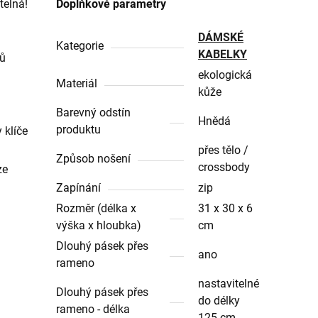
telná!
Doplňkové parametry
DÁMSKÉ
Kategorie
KABELKY
sů
ekologická
Materiál
kůže
Barevný odstín
Hnědá
produktu
 klíče
přes tělo /
Způsob nošení
crossbody
ze
Zapínání
zip
Rozměr (délka x
31 x 30 x 6
výška x hloubka)
cm
Dlouhý pásek přes
ano
rameno
nastavitelné
Dlouhý pásek přes
do délky
rameno - délka
125 cm