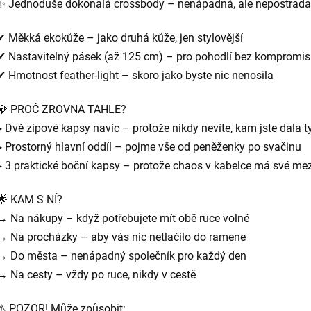
✨ Jednoduše dokonalá crossbody – nenápadná, ale nepostrada
✔ Měkká ekokůže – jako druhá kůže, jen stylovější
✔ Nastavitelný pásek (až 125 cm) – pro pohodlí bez kompromi
✔ Hmotnost feather-light – skoro jako byste nic nenosila
💎 PROČ ZROVNA TAHLE?
▸ Dvě zipové kapsy navíc – protože nikdy nevíte, kam jste dala ty
▸ Prostorný hlavní oddíl – pojme vše od peněženky po svačinu
▸ 3 praktické boční kapsy – protože chaos v kabelce má své me
🌟 KAM S NÍ?
→ Na nákupy – když potřebujete mít obě ruce volné
→ Na procházky – aby vás nic netlačilo do ramene
→ Do města – nenápadný společník pro každý den
→ Na cesty – vždy po ruce, nikdy v cestě
⚠ POZOR! Může způsobit: