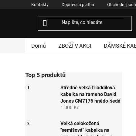
Přejít
Kontakty
Doprava a platba
Obchodní podm
na
obsah
Domů
ZBOŽÍ V AKCI
DÁMSKÉ KA
P
Top 5 produktů
o
s
Středně velká tříoddílová
t
kabelka na rameno David
r
Jones CM7176 hnědo-šedá
a
1 000 Kč
n
n
Velká celokožená
"semišová" kabelka na
í