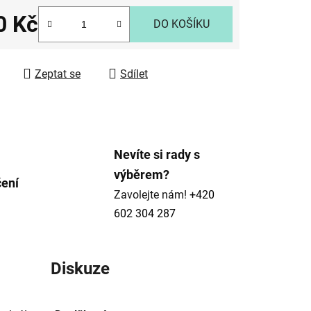
0 Kč
DO KOŠÍKU
 cena:
ek.
Zeptat se
Sdílet
Nevíte si rady s
výběrem?
čení
Zavolejte nám!
+420
602 304 287
Diskuze