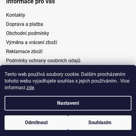
Informace pro vás
Kontakty
Doprava a platba
Obchodní podmínky
Výměna a vrácení zboží
Reklamace zboží
Podmínky ochrany osobních údajů
Tento web používá soubory cookie. Dalším procházením
Facebook
tohoto webu vyjadřujete souhlas s jejich používáním.. Více
informací
zde
.
Nastavení
Vytvořil Shoptet
Odmítnout
Souhlasím
Copyright 2026
ELOAS.cz
. Všechna práva vyhrazena.
Upravit nastavení cookies