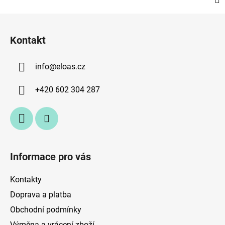
Z
á
Kontakt
p
a
info
@
eloas.cz
t
í
+420 602 304 287
Informace pro vás
Kontakty
Doprava a platba
Obchodní podmínky
Výměna a vrácení zboží