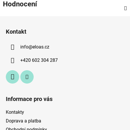
Hodnocení
Z
á
Kontakt
p
a
info
@
eloas.cz
t
í
+420 602 304 287
Informace pro vás
Kontakty
Doprava a platba
Obchodní podmínky