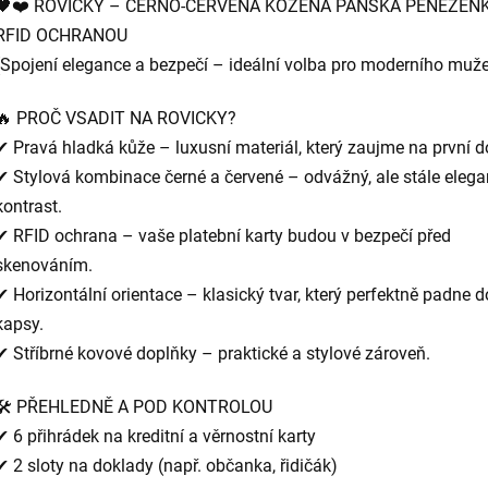
🖤❤️ ROVICKY – ČERNO-ČERVENÁ KOŽENÁ PÁNSKÁ PENĚŽEN
RFID OCHRANOU
(Spojení elegance a bezpečí – ideální volba pro moderního muže
🔥 PROČ VSADIT NA ROVICKY?
✔ Pravá hladká kůže – luxusní materiál, který zaujme na první d
✔ Stylová kombinace černé a červené – odvážný, ale stále elega
kontrast.
✔ RFID ochrana – vaše platební karty budou v bezpečí před
skenováním.
✔ Horizontální orientace – klasický tvar, který perfektně padne d
kapsy.
✔ Stříbrné kovové doplňky – praktické a stylové zároveň.
🛠️ PŘEHLEDNĚ A POD KONTROLOU
✔ 6 přihrádek na kreditní a věrnostní karty
✔ 2 sloty na doklady (např. občanka, řidičák)