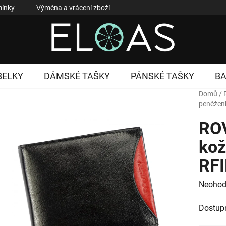
ínky
Výměna a vrácení zboží
Reklamace zboží
Podmí
BELKY
DÁMSKÉ TAŠKY
PÁNSKÉ TAŠKY
B
Domů
/
peněženk
ROV
kož
RFI
Průměr
Neohod
hodnoc
Dostup
produk
je