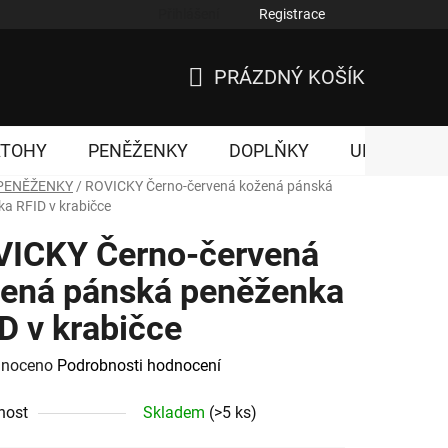
Přihlášení
Registrace
nky ochrany osobních údajů
PRÁZDNÝ KOŠÍK
NÁKUPNÍ
KOŠÍK
ATOHY
PENĚŽENKY
DOPLŇKY
UNISEX
PENĚŽENKY
/
ROVICKY Černo-červená kožená pánská
a RFID v krabičce
ICKY Černo-červená
ená pánská peněženka
D v krabičce
né
noceno
Podrobnosti hodnocení
ení
nost
Skladem
(>5 ks)
tu