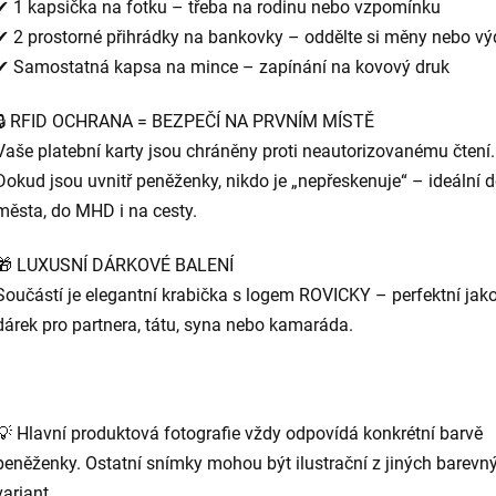
✔ 1 kapsička na fotku – třeba na rodinu nebo vzpomínku
✔ 2 prostorné přihrádky na bankovky – oddělte si měny nebo vý
✔ Samostatná kapsa na mince – zapínání na kovový druk
🔒 RFID OCHRANA = BEZPEČÍ NA PRVNÍM MÍSTĚ
Vaše platební karty jsou chráněny proti neautorizovanému čtení.
Dokud jsou uvnitř peněženky, nikdo je „nepřeskenuje“ – ideální 
města, do MHD i na cesty.
🎁 LUXUSNÍ DÁRKOVÉ BALENÍ
Součástí je elegantní krabička s logem ROVICKY – perfektní jak
dárek pro partnera, tátu, syna nebo kamaráda.
💡 Hlavní produktová fotografie vždy odpovídá konkrétní barvě
peněženky. Ostatní snímky mohou být ilustrační z jiných barevn
variant.