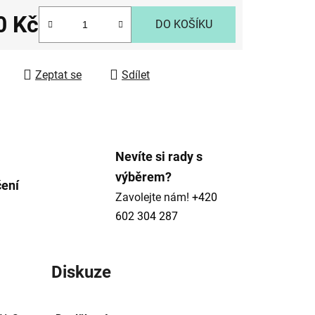
0 Kč
DO KOŠÍKU
 cena:
ek.
Zeptat se
Sdílet
Nevíte si rady s
výběrem?
čení
Zavolejte nám!
+420
602 304 287
Diskuze