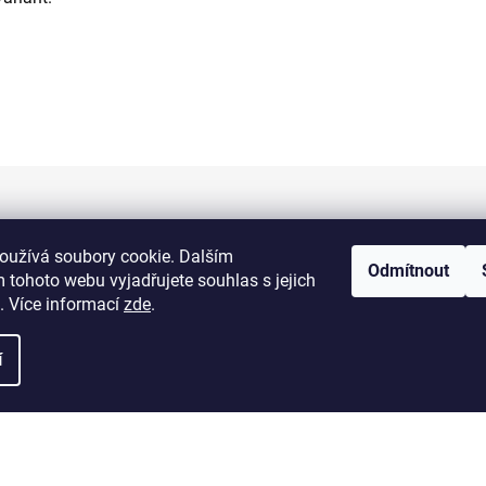
Informace pro vás
oužívá soubory cookie. Dalším
Odmítnout
 tohoto webu vyjadřujete souhlas s jejich
Kontakty
. Více informací
zde
.
Doprava a platba
í
Obchodní podmínky
Výměna a vrácení zboží
Reklamace zboží
Podmínky ochrany osobních údajů