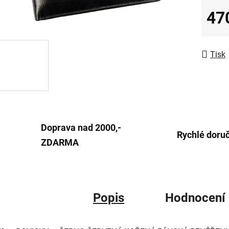
0,0
47
z
Měrná
5
hvězdič
Tisk
Doprava nad 2000,-
Rychlé doru
ZDARMA
Popis
Hodnocení