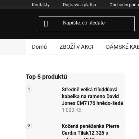
Přejít
Kontakty
Doprava a platba
Obchodní podm
na
obsah
Domů
ZBOŽÍ V AKCI
DÁMSKÉ KA
P
Top 5 produktů
o
s
Středně velká tříoddílová
t
kabelka na rameno David
r
Jones CM7176 hnědo-šedá
a
1 000 Kč
n
n
Kožená peněženka Pierre
Cardin Tilak12.326 s
í