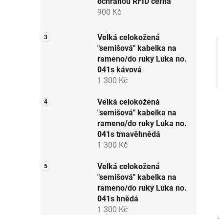
ochranou RFID černá
p
900 Kč
a
n
Velká celokožená
e
"semišová" kabelka na
l
rameno/do ruky Luka no.
041s kávová
1 300 Kč
Velká celokožená
"semišová" kabelka na
rameno/do ruky Luka no.
041s tmavěhnědá
1 300 Kč
Velká celokožená
"semišová" kabelka na
rameno/do ruky Luka no.
041s hnědá
1 300 Kč