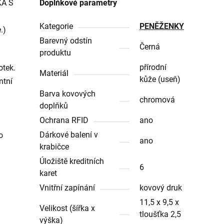
KA S
Doplňkové parametry
Kategorie
PENĚŽENKY
.)
Barevný odstín
Černá
produktu
přírodní
otek.
Materiál
kůže (useň)
ntní
Barva kovových
chromová
doplňků
Ochrana RFID
ano
Dárkové balení v
o
ano
krabičce
Úložiště kreditních
6
karet
Vnitřní zapínání
kovový druk
11,5 x 9,5 x
Velikost (šířka x
tloušťka 2,5
výška)