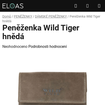
Přejít
Hledat
NÁKUP
na
obsah
KOŠÍK
Domů
/
PENĚŽENKY
/
DÁMSKÉ PENĚŽENKY
/
Peněženka Wild Tiger
hnědá
Peněženka Wild Tiger
hnědá
Průměrné
Neohodnoceno
Podrobnosti hodnocení
hodnocení
produktu
je
0,0
z
5
hvězdiček.