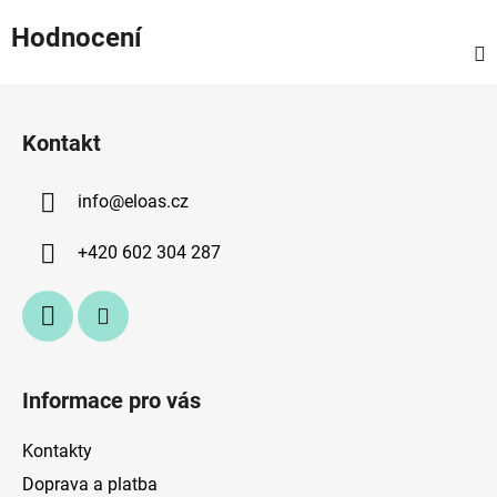
Hodnocení
Z
á
Kontakt
p
a
info
@
eloas.cz
t
í
+420 602 304 287
Informace pro vás
Kontakty
Doprava a platba