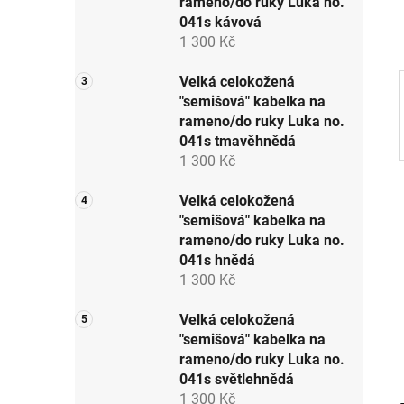
rameno/do ruky Luka no.
p
041s kávová
a
1 300 Kč
n
e
Velká celokožená
"semišová" kabelka na
l
rameno/do ruky Luka no.
041s tmavěhnědá
1 300 Kč
Velká celokožená
"semišová" kabelka na
rameno/do ruky Luka no.
041s hnědá
1 300 Kč
Velká celokožená
"semišová" kabelka na
rameno/do ruky Luka no.
041s světlehnědá
1 300 Kč