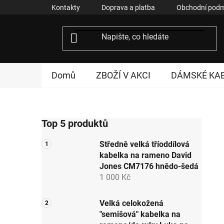
Přejít
Kontakty
Doprava a platba
Obchodní podm
na
obsah
Domů
ZBOŽÍ V AKCI
DÁMSKÉ KA
P
Top 5 produktů
o
s
Středně velká tříoddílová
t
kabelka na rameno David
r
Jones CM7176 hnědo-šedá
a
1 000 Kč
n
n
Velká celokožená
"semišová" kabelka na
í