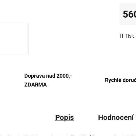
z
56
5
hvězdič
Měrná
Tisk
Doprava nad 2000,-
Rychlé doru
ZDARMA
Popis
Hodnocení