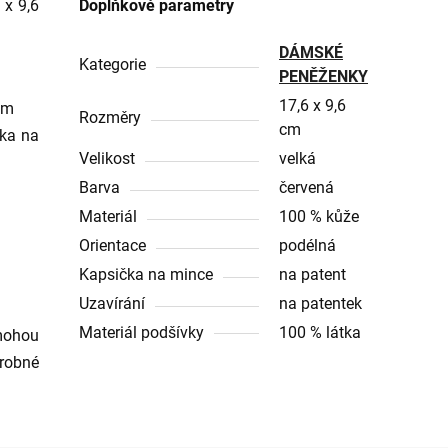
 x 9,6
Doplňkové parametry
DÁMSKÉ
Kategorie
PENĚŽENKY
17,6 x 9,6
em
Rozměry
cm
dka na
Velikost
velká
Barva
červená
Materiál
100 % kůže
Orientace
podélná
Kapsička na mince
na patent
Uzavírání
na patentek
Materiál podšívky
100 % látka
mohou
robné