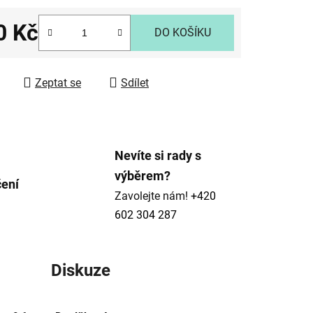
0 Kč
DO KOŠÍKU
ek.
 cena:
Zeptat se
Sdílet
Nevíte si rady s
výběrem?
čení
Zavolejte nám!
+420
602 304 287
Diskuze