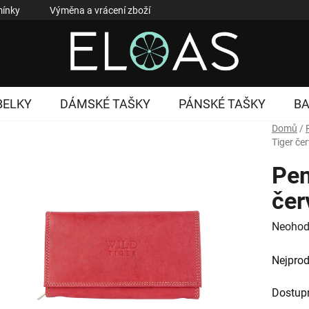
ínky
Výměna a vrácení zboží
Reklamace zboží
Podmí
BELKY
DÁMSKÉ TAŠKY
PÁNSKÉ TAŠKY
B
Domů
/
Tiger če
Pen
čer
Průměr
Neohod
hodnoc
Nejprod
produk
je
Dostup
0,0