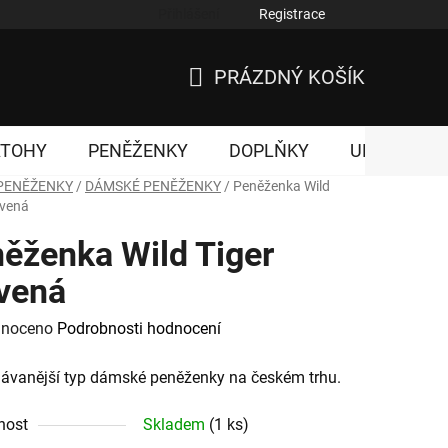
Přihlášení
Registrace
nky ochrany osobních údajů
PRÁZDNÝ KOŠÍK
NÁKUPNÍ
KOŠÍK
ATOHY
PENĚŽENKY
DOPLŇKY
UNISEX
PENĚŽENKY
/
DÁMSKÉ PENĚŽENKY
/
Peněženka Wild
rvená
ěženka Wild Tiger
vená
né
noceno
Podrobnosti hodnocení
ení
ávanější typ dámské peněženky na českém trhu.
tu
nost
Skladem
(1 ks)