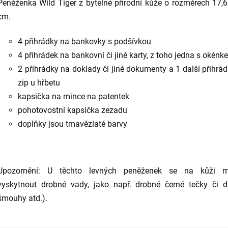
Peněženka Wild Tiger z bytelné přírodní kůže o rozměrech 17,6
cm.
4 přihrádky na bankovky s podšívkou
4 přihrádek na bankovní či jiné karty, z toho jedna s okénk
2 přihrádky na doklady či jiné dokumenty a 1 další přihrá
zip u hřbetu
kapsička na mince na patentek
pohotovostní kapsička zezadu
doplňky jsou tmavězlaté barvy
Upozornění: U těchto levných peněženek se na kůži 
vyskytnout drobné vady, jako např. drobné černé tečky či d
šmouhy atd.).