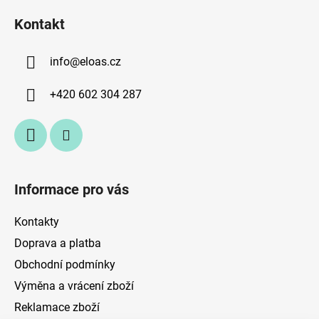
á
Kontakt
p
a
info
@
eloas.cz
t
í
+420 602 304 287
Informace pro vás
Kontakty
Doprava a platba
Obchodní podmínky
Výměna a vrácení zboží
Reklamace zboží