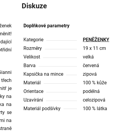
Diskuze
ěženek
Doplňkové parametry
měnit!
Kategorie
PENĚŽENKY
dající
Rozměry
19 x 11 cm
třídní
Velikost
velká
Barva
červená
ianni
Kapsička na mince
zipová
 třech
Materiál
100 % kůže
itř je
Orientace
podélná
dky na
Uzavírání
celozipová
čka na
Materiál podšívky
100 % látka
rty se
ami na
straně