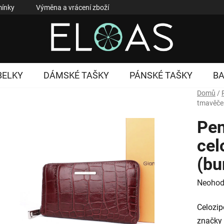
ínky
Výměna a vrácení zboží
Reklamace zboží
Podmí
BELKY
DÁMSKÉ TAŠKY
PÁNSKÉ TAŠKY
B
Domů
/
tmavěče
Pen
cel
(bu
Průměr
Neohod
hodnoc
Celozip
produk
značky 
je