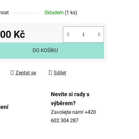
nost
Skladem
(1 ks)
400 Kč
ek.
 cena:
DO KOŠÍKU
Zeptat se
Sdílet
Nevíte si rady s
výběrem?
čení
Zavolejte nám!
+420
602 304 287