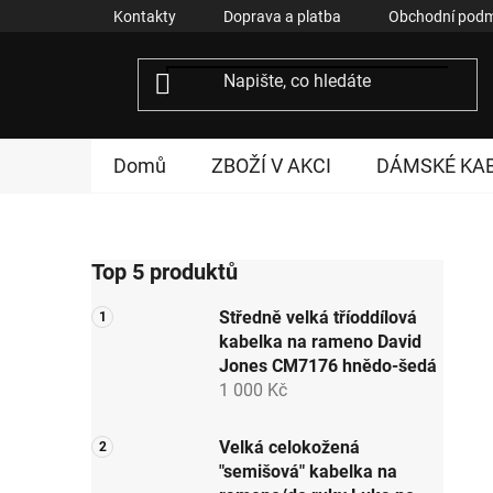
Přejít
Kontakty
Doprava a platba
Obchodní podm
na
obsah
Domů
ZBOŽÍ V AKCI
DÁMSKÉ KA
P
Top 5 produktů
o
s
Středně velká tříoddílová
t
kabelka na rameno David
r
Jones CM7176 hnědo-šedá
a
1 000 Kč
n
n
Velká celokožená
"semišová" kabelka na
í