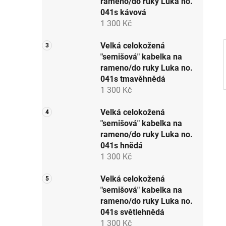
rameno/do ruky Luka no.
p
041s kávová
a
1 300 Kč
n
e
Velká celokožená
"semišová" kabelka na
l
rameno/do ruky Luka no.
041s tmavěhnědá
1 300 Kč
Velká celokožená
"semišová" kabelka na
rameno/do ruky Luka no.
041s hnědá
1 300 Kč
Velká celokožená
"semišová" kabelka na
rameno/do ruky Luka no.
041s světlehnědá
1 300 Kč