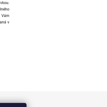
ívkou.
lného
tí Vám
vaná v