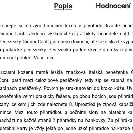
Popis
Hodnocení
Dopřejte si a svým financím luxus v prvotřídní kvalitě pen
Gianni Conti. Jednou vyzkoušíte a již nikdy nebudete chtít 
Peněženky Gianni Conti jsou nejen luxusní, ale také skvěle vypa
a praktické peněženky. Peněženka padne skvěle do ruky a prvo
materiál pohladí Vaše ruce.
Luxusní kožená mírně lesklá značková italská peněženka G
Conti patří mezi celozipové peněženky, tedy zip se zapíná na
stránách peněženky. Povrch je strukturován do kroko kůže.
Uvn
peněženka velmi prakticky řešena, po obou bocích jsou přihrá
karty, celkem jich zde naleznete 8. Uprostřed je zipová kapsi
mince. Mezi touto přihrádkou a bočními sloty na platební ka
nachází na každé straně 2 přihrádky na bankovky. Za přihrák
platební karty je vždy ještě po jedné úzké přihrádce na každé 