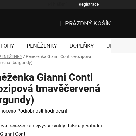
Přihlášení
Registrace
nky ochrany osobních údajů
PRÁZDNÝ KOŠÍK
NÁKUPNÍ
KOŠÍK
ATOHY
PENĚŽENKY
DOPLŇKY
UNISEX
PENĚŽENKY
/
Peněženka Gianni Conti celozipová
rvená (burgundy)
ěženka Gianni Conti
ozipová tmavěčervená
rgundy)
né
noceno
Podrobnosti hodnocení
ení
ová peněženka nejvyšší kvality italské prvotřídní
tu
Gianni Conti.