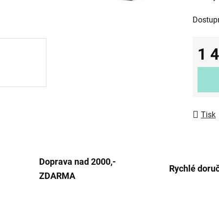
0,0
Dostup
z
5
1 
hvězdič
Měrná
Tisk
Doprava nad 2000,-
Rychlé doru
ZDARMA