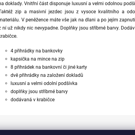
na doklady. Vnitřní část disponuje luxusní a velmi odolnou podš
Taktéž zip a masivní jezdec jsou z vysoce kvalitního a odo
materiálu. V peněžence máte vše jak na dlani a po jejím zapnu
z ní už nikdy nic nevypadne. Doplňky jsou stříbrné barvy. Dodá
krabičce.
4 přihrádky na bankovky
kapsička na mince na zip
8 přihrádek na bankovní či jiné karty
dvě přihrádky na založení dokladů
luxusní a velmi odolní podšívka
doplňky jsou stříbrné barvy
dodávaná v krabičce