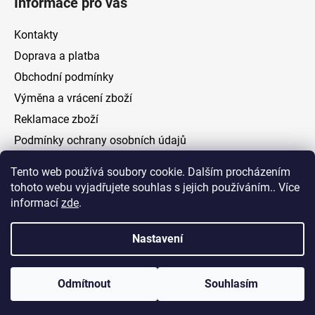
Informace pro vás
Kontakty
Doprava a platba
Obchodní podmínky
Výměna a vrácení zboží
Reklamace zboží
Podmínky ochrany osobních údajů
Tento web používá soubory cookie. Dalším procházením
Facebook
tohoto webu vyjadřujete souhlas s jejich používáním.. Více
informací
zde
.
Nastavení
Vytvořil Shoptet
Odmítnout
Souhlasím
Copyright 2026
ELOAS.cz
. Všechna práva vyhrazena.
Upravit nastavení cookies