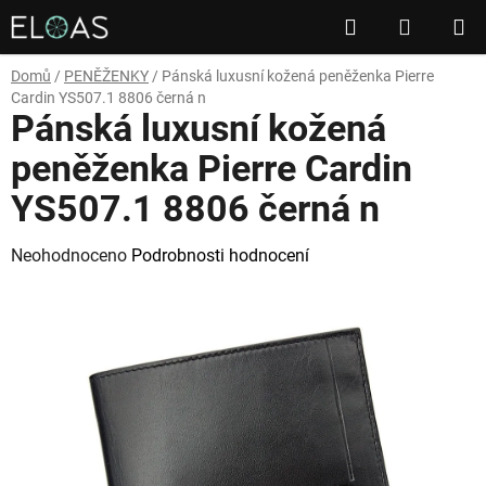
Přejít
Hledat
NÁKUP
na
obsah
KOŠÍK
Domů
/
PENĚŽENKY
/
Pánská luxusní kožená peněženka Pierre
Cardin YS507.1 8806 černá n
Pánská luxusní kožená
peněženka Pierre Cardin
YS507.1 8806 černá n
Průměrné
Neohodnoceno
Podrobnosti hodnocení
hodnocení
produktu
je
0,0
z
5
hvězdiček.