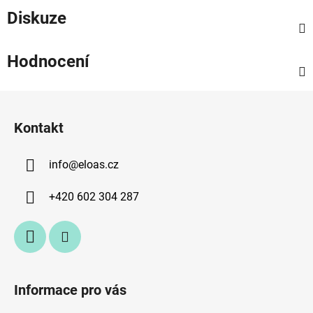
Diskuze
Hodnocení
Z
á
Kontakt
p
a
info
@
eloas.cz
t
í
+420 602 304 287
Informace pro vás