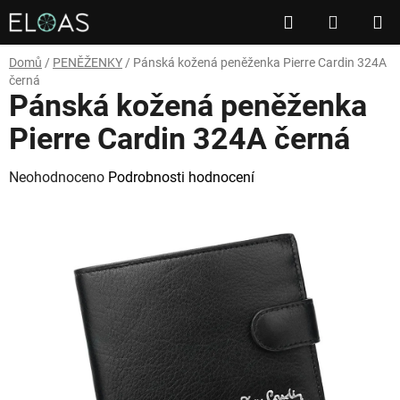
Přejít
Hledat
NÁKUP
na
obsah
KOŠÍK
Domů
/
PENĚŽENKY
/
Pánská kožená peněženka Pierre Cardin 324A
černá
Pánská kožená peněženka
Pierre Cardin 324A černá
Průměrné
Neohodnoceno
Podrobnosti hodnocení
hodnocení
produktu
je
0,0
z
5
hvězdiček.