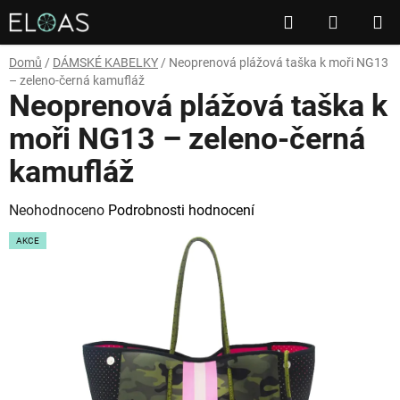
Přejít
Hledat
NÁKUP
na
obsah
KOŠÍK
Domů
/
DÁMSKÉ KABELKY
/
Neoprenová plážová taška k moři NG13
– zeleno-černá kamufláž
Neoprenová plážová taška k
moři NG13 – zeleno-černá
kamufláž
Průměrné
Neohodnoceno
Podrobnosti hodnocení
hodnocení
AKCE
produktu
je
0,0
z
5
hvězdiček.