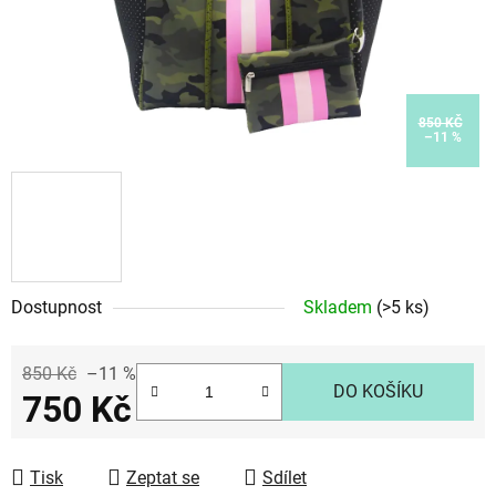
850 KČ
–11 %
Dostupnost
Skladem
(>5 ks)
850 Kč
–11 %
DO KOŠÍKU
750 Kč
Měrná cena:
Tisk
Zeptat se
Sdílet