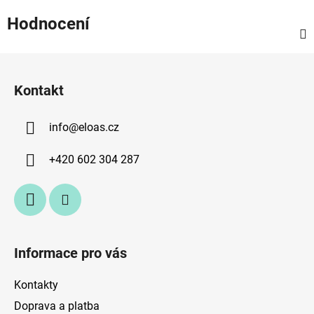
Hodnocení
Z
á
Kontakt
p
a
info
@
eloas.cz
t
í
+420 602 304 287
Informace pro vás
Kontakty
Doprava a platba