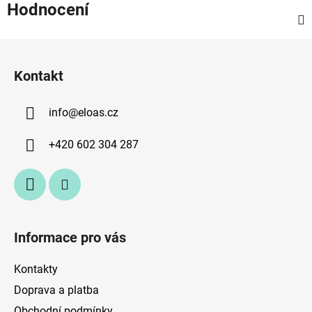
Hodnocení
Z
á
Kontakt
p
a
info
@
eloas.cz
t
í
+420 602 304 287
Informace pro vás
Kontakty
Doprava a platba
Obchodní podmínky