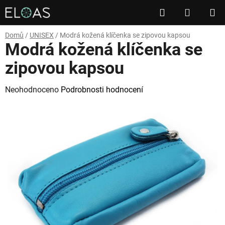
Přejít
Hledat
NÁKUP
na
obsah
KOŠÍK
Domů
/
UNISEX
/
Modrá kožená klíčenka se zipovou kapsou
Modrá kožená klíčenka se
zipovou kapsou
Průměrné
Neohodnoceno
Podrobnosti hodnocení
hodnocení
produktu
je
0,0
z
5
hvězdiček.