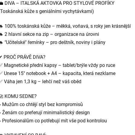
💼 DIVA – ITALSKÁ AKTOVKA PRO STYLOVÉ PROFÍKY
(Toskánská kůže s geniálními vychytávkami)
🔥 100% toskánská kůže – měkká, voňavá, s roky jen krásnější
🔥 2 hlavní sekce na zip – organizace na úrovni
🔥 "Učitelské" řemínky – pro deštník, noviny i plány
✔ PROČ PRÁVĚ DIVA?
✅ Magnetické přední kapsy – tablet/brýle vždy po ruce
✅ Unese 15" notebook + A4 – kapacita, která nezklame
✅ Váha jen 1,3 kg – lehčí než váš oběd
🚀 KOMU SEDNE?
▸ Mužům co chtějí styl bez kompromisů
▸ Ženám co preferují minimalistický design
▸ Profesionálům co potřebují mít vše pod kontrolou