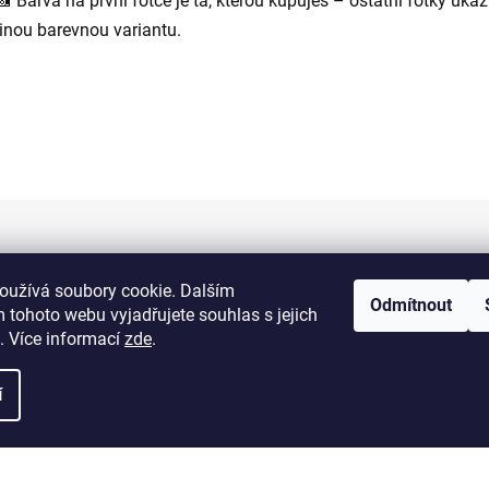
📸 Barva na první fotce je ta, kterou kupuješ – ostatní fotky ukaz
jinou barevnou variantu.
Informace pro vás
oužívá soubory cookie. Dalším
Odmítnout
 tohoto webu vyjadřujete souhlas s jejich
Kontakty
. Více informací
zde
.
Doprava a platba
í
Obchodní podmínky
Výměna a vrácení zboží
Reklamace zboží