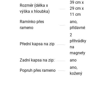
39 cm x
Rozměr (délka x
29 cm x
výška x hloubka)
11 cm
Ramínko přes
ano,
rameno
přídavné
2
přihrádky
Přední kapsa na zip
na
magnety
Zadní kapsa na zip:
ano
ano,
Popruh přes rameno
kožený