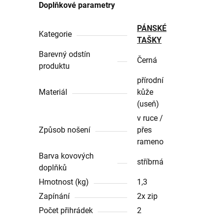
Doplňkové parametry
PÁNSKÉ
Kategorie
TAŠKY
Barevný odstín
Černá
produktu
přírodní
Materiál
kůže
(useň)
v ruce /
Způsob nošení
přes
rameno
Barva kovových
stříbrná
doplňků
Hmotnost (kg)
1,3
Zapínání
2x zip
Počet přihrádek
2