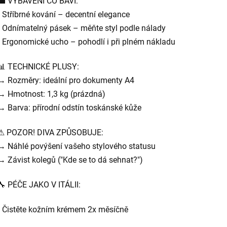
💼 VYBAVENÍ CO BAVÍ:
• Stříbrné kování – decentní elegance
• Odnímatelný pásek – měňte styl podle nálady
• Ergonomické ucho – pohodlí i při plném nákladu
📊 TECHNICKÉ PLUSY:
→ Rozměry: ideální pro dokumenty A4
→ Hmotnost: 1,3 kg (prázdná)
→ Barva: přírodní odstín toskánské kůže
⚠ POZOR! DIVA ZPŮSOBUJE:
→ Náhlé povýšení vašeho stylového statusu
→ Závist kolegů ("Kde se to dá sehnat?")
🔧 PÉČE JAKO V ITÁLII:
• Čistěte kožním krémem 2x měsíčně