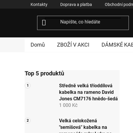
Přejít
Kontakty
Doprava a platba
Obchodní podm
na
obsah
Domů
ZBOŽÍ V AKCI
DÁMSKÉ KA
P
Top 5 produktů
o
s
Středně velká tříoddílová
t
kabelka na rameno David
r
Jones CM7176 hnědo-šedá
a
1 000 Kč
n
n
Velká celokožená
"semišová" kabelka na
í