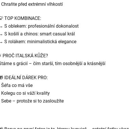
• Chraňte před extrémní vlhkostí
💡 TOP KOMBINACE:
→ S oblekem: profesionální dokonalost
→ S košilí a chinos: smart casual král
→ S rolákem: minimalistická elegance
⚡ PROČ ITALSKÁ KŮŽE?
Stárne s grácií – čím starší, tím osobnější a krásnější
🎁 IDEÁLNÍ DÁREK PRO:
• Šéfa co má vše
• Kolegu co si váží kvality
• Sebe – protože si to zasloužíte