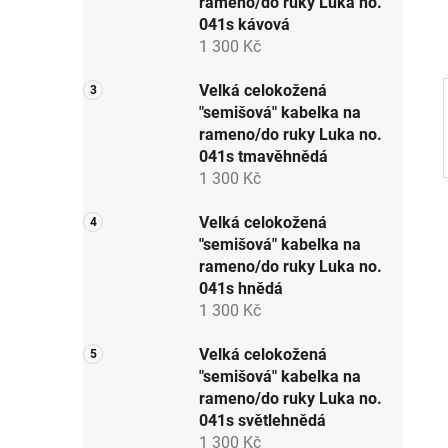
rameno/do ruky Luka no.
p
041s kávová
a
1 300 Kč
n
e
Velká celokožená
"semišová" kabelka na
l
rameno/do ruky Luka no.
041s tmavěhnědá
1 300 Kč
Velká celokožená
"semišová" kabelka na
rameno/do ruky Luka no.
041s hnědá
1 300 Kč
Velká celokožená
"semišová" kabelka na
rameno/do ruky Luka no.
041s světlehnědá
1 300 Kč