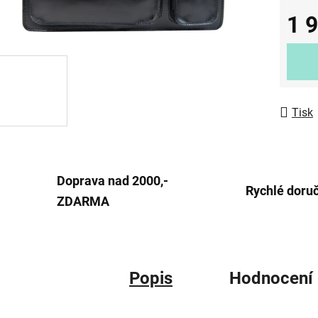
0,0
1 
z
Měrná
5
hvězdič
Tisk
Doprava nad 2000,-
Rychlé doru
ZDARMA
Popis
Hodnocení