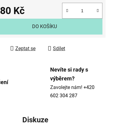
980 Kč
 cena:
DO KOŠÍKU
ek.
Zeptat se
Sdílet
Nevíte si rady s
výběrem?
čení
Zavolejte nám!
+420
602 304 287
Diskuze