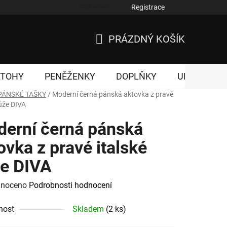
Přihlášení
Registrace
nky ochrany osobních údajů
PRÁZDNÝ KOŠÍK
NÁKUPNÍ
KOŠÍK
ATOHY
PENĚŽENKY
DOPLŇKY
UNISEX
PÁNSKÉ TAŠKY
/
Moderní černá pánská aktovka z pravé
kůže DIVA
erní černá pánská
ovka z pravé italské
e DIVA
né
noceno
Podrobnosti hodnocení
ení
nost
Skladem
(2 ks)
tu