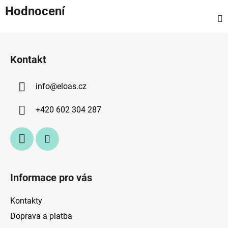
Hodnocení
Z
á
Kontakt
p
a
info
@
eloas.cz
t
í
+420 602 304 287
Informace pro vás
Kontakty
Doprava a platba