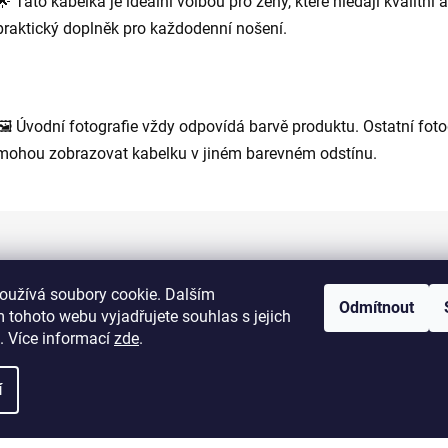
🌟 Tato kabelka je ideální volbou pro ženy, které hledají kvalitní a
praktický doplněk pro každodenní nošení.
🖼 Úvodní fotografie vždy odpovídá barvě produktu. Ostatní foto
mohou zobrazovat kabelku v jiném barevném odstínu.
Informace pro vás
oužívá soubory cookie. Dalším
Odmítnout
 tohoto webu vyjadřujete souhlas s jejich
Kontakty
. Více informací
zde
.
Doprava a platba
í
Obchodní podmínky
Výměna a vrácení zboží