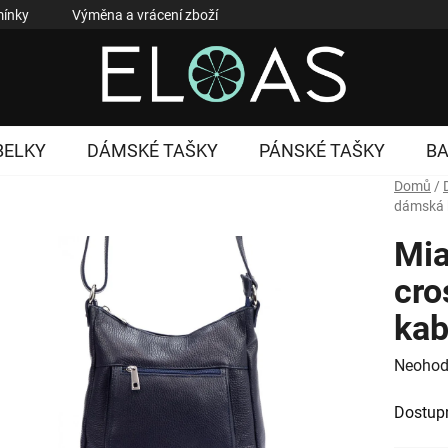
ínky
Výměna a vrácení zboží
Reklamace zboží
Podmí
BELKY
DÁMSKÉ TAŠKY
PÁNSKÉ TAŠKY
B
Domů
/
dámská 
Mi
cro
kab
Průměr
Neohod
hodnoc
Dostup
produk
je