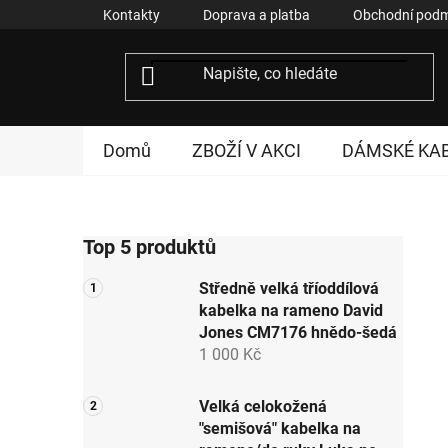
Přejít
Kontakty
Doprava a platba
Obchodní podm
na
obsah
Domů
ZBOŽÍ V AKCI
DÁMSKÉ KA
P
Top 5 produktů
o
s
Středně velká tříoddílová
t
kabelka na rameno David
r
Jones CM7176 hnědo-šedá
a
1 000 Kč
n
n
Velká celokožená
"semišová" kabelka na
í