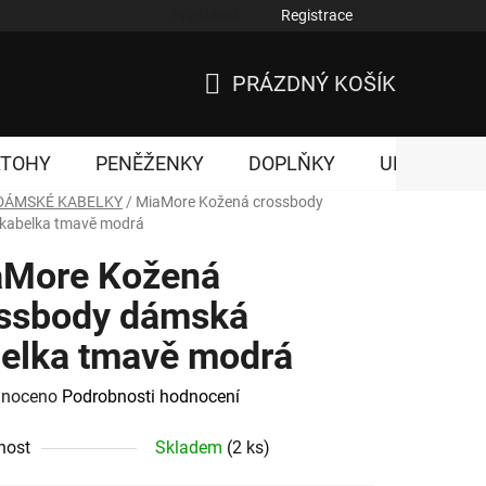
Přihlášení
Registrace
nky ochrany osobních údajů
PRÁZDNÝ KOŠÍK
NÁKUPNÍ
KOŠÍK
ATOHY
PENĚŽENKY
DOPLŇKY
UNISEX
DÁMSKÉ KABELKY
/
MiaMore Kožená crossbody
kabelka tmavě modrá
aMore Kožená
ssbody dámská
elka tmavě modrá
né
noceno
Podrobnosti hodnocení
ení
nost
Skladem
(2 ks)
tu