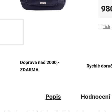
0,0
98
z
Měrná
5
hvězdič
Tisk
Doprava nad 2000,-
Rychlé doru
ZDARMA
Popis
Hodnocení