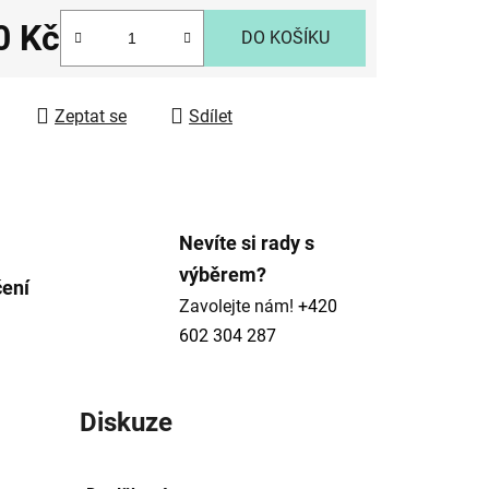
0 Kč
DO KOŠÍKU
 cena:
ek.
Zeptat se
Sdílet
Nevíte si rady s
výběrem?
čení
Zavolejte nám!
+420
602 304 287
Diskuze