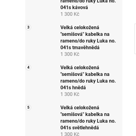
rameno/do ruky Luka no.
p
041s kávová
a
1 300 Kč
n
e
Velká celokožená
"semišová" kabelka na
l
rameno/do ruky Luka no.
041s tmavěhnědá
1 300 Kč
Velká celokožená
"semišová" kabelka na
rameno/do ruky Luka no.
041s hnědá
1 300 Kč
Velká celokožená
"semišová" kabelka na
rameno/do ruky Luka no.
041s světlehnědá
1 300 Kč