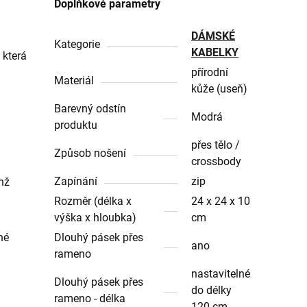
Doplňkové parametry
DÁMSKÉ
Kategorie
KABELKY
 která
přírodní
Materiál
kůže (useň)
Barevný odstín
Modrá
produktu
přes tělo /
Způsob nošení
crossbody
Zapínání
zip
hž
Rozměr (délka x
24 x 24 x 10
výška x hloubka)
cm
né
Dlouhý pásek přes
ano
rameno
nastavitelné
Dlouhý pásek přes
do délky
rameno - délka
120 cm