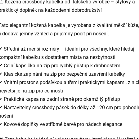
👜 Kožená crossbody kabelka od italského výrobce – stylový a
praktický doplněk na každodenní dobrodružství
Tato elegantní kožená kabelka je vyrobena z kvalitní měkčí kůže,
jí dodává jemný vzhled a příjemný pocit při nošení.
✔ Střední až menší rozměry – ideální pro všechny, které hledají
kompaktní kabelku s dostatkem místa na nezbytnosti
✔ Čelní kapsička na zip pro rychlý přístup k drobnostem
✔ Klasické zapínání na zip pro bezpečné uzavření kabelky
✔ Vnitřní prostor s podšívkou a třemi praktickými kapsami, z nic
největší je na zip pro cennosti
✔ Praktická kapsa na zadní straně pro okamžitý přístup
✔ Nastavitelný crossbody pásek do délky až 120 cm pro pohodl
nošení
✔ Kovové doplňky ve stříbrné barvě pro nádech elegance