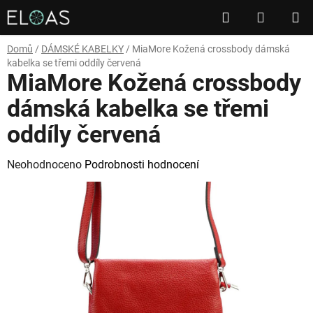
Přejít
Hledat
NÁKUP
na
obsah
KOŠÍK
Domů
/
DÁMSKÉ KABELKY
/
MiaMore Kožená crossbody dámská
kabelka se třemi oddíly červená
MiaMore Kožená crossbody
dámská kabelka se třemi
oddíly červená
Průměrné
Neohodnoceno
Podrobnosti hodnocení
hodnocení
produktu
je
0,0
z
5
hvězdiček.