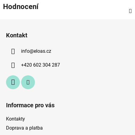
Hodnocení
Z
á
Kontakt
p
a
info
@
eloas.cz
t
í
+420 602 304 287
Informace pro vás
Kontakty
Doprava a platba