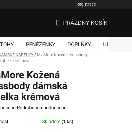
Přihlášení
Registrace
nky ochrany osobních údajů
PRÁZDNÝ KOŠÍK
NÁKUPNÍ
KOŠÍK
ATOHY
PENĚŽENKY
DOPLŇKY
UNISEX
DÁMSKÉ KABELKY
/
MiaMore Kožená crossbody
kabelka krémová
aMore Kožená
ssbody dámská
elka krémová
né
noceno
Podrobnosti hodnocení
ení
nost
Skladem
(1 ks)
tu