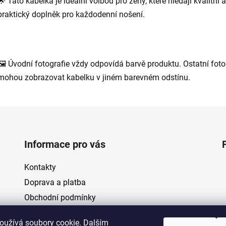
🌟 Tato kabelka je ideální volbou pro ženy, které hledají kvalitní a
praktický doplněk pro každodenní nošení.
🖼 Úvodní fotografie vždy odpovídá barvě produktu. Ostatní foto
mohou zobrazovat kabelku v jiném barevném odstínu.
Informace pro vás
Kontakty
Doprava a platba
Obchodní podmínky
Výměna a vrácení zboží
oužívá soubory cookie. Dalším