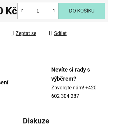
0 Kč
DO KOŠÍKU
 cena:
ek.
Zeptat se
Sdílet
Nevíte si rady s
výběrem?
čení
Zavolejte nám!
+420
602 304 287
Diskuze