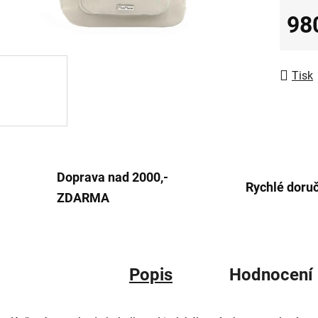
0,0
98
z
Měrná
5
hvězdič
Tisk
Doprava nad 2000,-
Rychlé doru
ZDARMA
Popis
Hodnocení