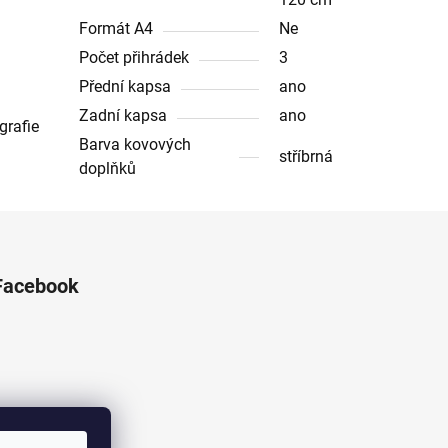
Formát A4
Ne
Počet přihrádek
3
Přední kapsa
ano
Zadní kapsa
ano
grafie
Barva kovových
stříbrná
doplňků
Facebook