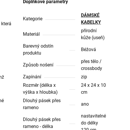
Doplňkové parametry
DÁMSKÉ
Kategorie
KABELKY
 která
přírodní
Materiál
kůže (useň)
Barevný odstín
Béžová
produktu
přes tělo /
Způsob nošení
crossbody
Zapínání
zip
hž
Rozměr (délka x
24 x 24 x 10
výška x hloubka)
cm
né
Dlouhý pásek přes
ano
rameno
nastavitelné
Dlouhý pásek přes
do délky
rameno - délka
120 cm