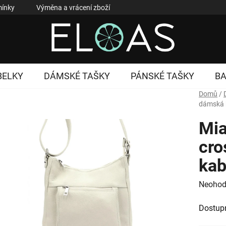
ínky
Výměna a vrácení zboží
Reklamace zboží
Podmí
BELKY
DÁMSKÉ TAŠKY
PÁNSKÉ TAŠKY
B
Domů
/
dámská 
Mi
cro
kab
Průměr
Neohod
hodnoc
Dostup
produk
je