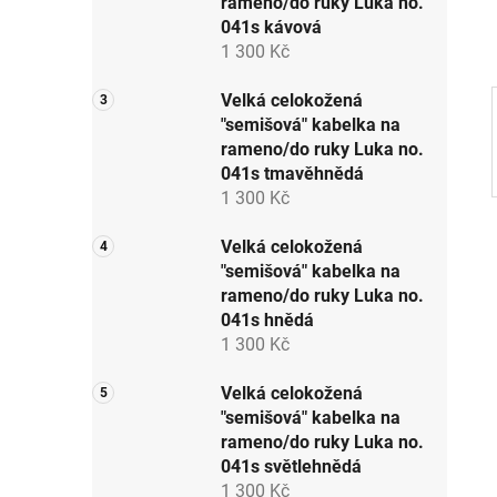
rameno/do ruky Luka no.
p
041s kávová
a
1 300 Kč
n
e
Velká celokožená
"semišová" kabelka na
l
rameno/do ruky Luka no.
041s tmavěhnědá
1 300 Kč
Velká celokožená
"semišová" kabelka na
rameno/do ruky Luka no.
041s hnědá
1 300 Kč
Velká celokožená
"semišová" kabelka na
rameno/do ruky Luka no.
041s světlehnědá
1 300 Kč