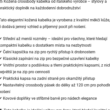
👜 Kožená crossbody kabelka od italského výrobce – stylový a
praktický doplněk na každodenní dobrodružství
Tato elegantní kožená kabelka je vyrobena z kvalitní měkčí kůže,
jí dodává jemný vzhled a příjemný pocit při nošení.
✔ Střední až menší rozměry – ideální pro všechny, které hledají
kompaktní kabelku s dostatkem místa na nezbytnosti
✔ Čelní kapsička na zip pro rychlý přístup k drobnostem
✔ Klasické zapínání na zip pro bezpečné uzavření kabelky
✔ Vnitřní prostor s podšívkou a třemi praktickými kapsami, z nic
největší je na zip pro cennosti
✔ Praktická kapsa na zadní straně pro okamžitý přístup
✔ Nastavitelný crossbody pásek do délky až 120 cm pro pohodl
nošení
✔ Kovové doplňky ve stříbrné barvě pro nádech elegance