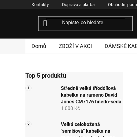
Přejít
Kontakty
Doprava a platba
Obchodní podm
na
obsah
Domů
ZBOŽÍ V AKCI
DÁMSKÉ KA
P
Top 5 produktů
o
s
Středně velká tříoddílová
t
kabelka na rameno David
r
Jones CM7176 hnědo-šedá
a
1 000 Kč
n
n
Velká celokožená
"semišová" kabelka na
í