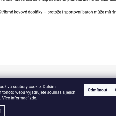
Stříbrné kovové doplňky – protože i sportovní batoh může mít š
Informace pro vás
oužívá soubory cookie. Dalším
Odmítnout
 tohoto webu vyjadřujete souhlas s jejich
Kontakty
. Více informací
zde
.
Doprava a platba
í
Obchodní podmínky