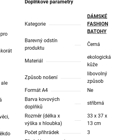
Doplňkové parametry
DÁMSKÉ
Kategorie
FASHION
BATOHY
 pro
Barevný odstín
Černá
produktu
akorát
ekologická
Materiál
kůže
libovolný
Způsob nošení
způsob
 ale
Formát A4
Ne
Barva kovových
á
stříbrná
doplňků
Rozměr (délka x
33 x 37 x
věci,
výška x hloubka)
13 cm
Počet přihrádek
3
někdo