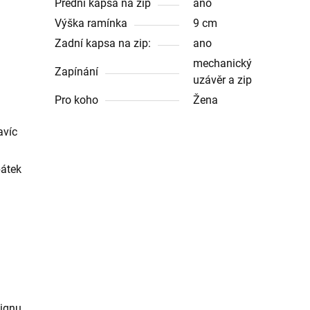
Přední kapsa na zip
ano
Výška ramínka
9 cm
Zadní kapsa na zip:
ano
mechanický
Zapínání
uzávěr a zip
Pro koho
Žena
avíc
pátek
signu.