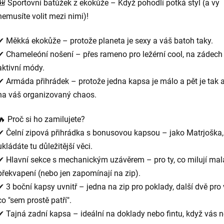
🎒 Sportovní batůžek z ekokůže – Když pohodlí potká styl (a vy
nemusíte volit mezi nimi)!
✔ Měkká ekokůže – protože planeta je sexy a váš batoh taky.
✔ Chameleóní nošení – přes rameno pro ležérní cool, na zádech
aktivní módy.
✔ Armáda přihrádek – protože jedna kapsa je málo a pět je tak 
na váš organizovaný chaos.
🔥 Proč si ho zamilujete?
✔ Čelní zipová přihrádka s bonusovou kapsou – jako Matrjoška,
ukládáte tu důležitější věci.
✔ Hlavní sekce s mechanickým uzávěrem – pro ty, co milují mal
překvapení (nebo jen zapomínají na zip).
✔ 3 boční kapsy uvnitř – jedna na zip pro poklady, další dvě pro 
co "sem prostě patří".
✔ Tajná zadní kapsa – ideální na doklady nebo fintu, když vás 