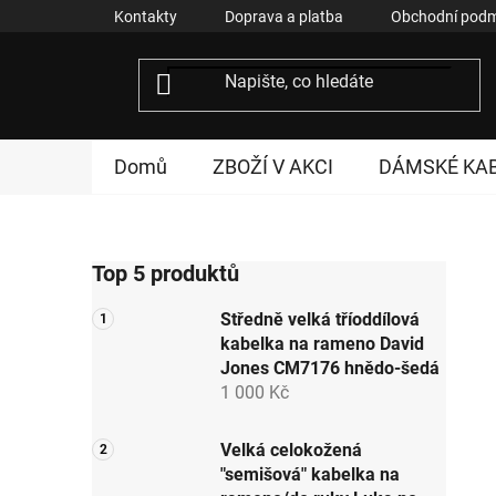
Přejít
Kontakty
Doprava a platba
Obchodní podm
na
obsah
Domů
ZBOŽÍ V AKCI
DÁMSKÉ KA
P
Top 5 produktů
o
s
Středně velká tříoddílová
t
kabelka na rameno David
r
Jones CM7176 hnědo-šedá
a
1 000 Kč
n
n
Velká celokožená
"semišová" kabelka na
í