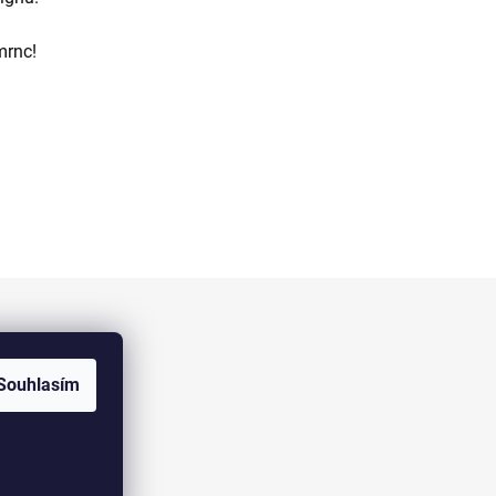
mrnc!
Facebook
Souhlasím