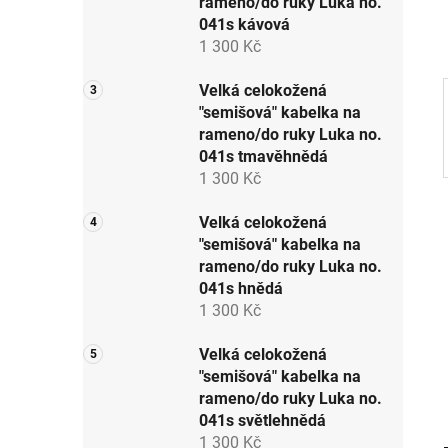
rameno/do ruky Luka no.
p
041s kávová
a
1 300 Kč
n
e
Velká celokožená
"semišová" kabelka na
l
rameno/do ruky Luka no.
041s tmavěhnědá
1 300 Kč
Velká celokožená
"semišová" kabelka na
rameno/do ruky Luka no.
041s hnědá
1 300 Kč
Velká celokožená
"semišová" kabelka na
rameno/do ruky Luka no.
041s světlehnědá
1 300 Kč