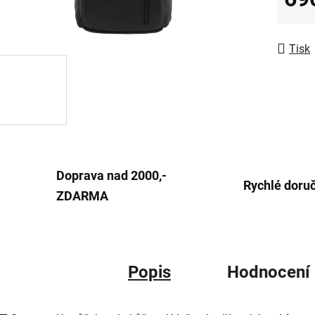
z
Měrná
5
hvězdič
Tisk
Doprava nad 2000,-
Rychlé doru
ZDARMA
Popis
Hodnocení