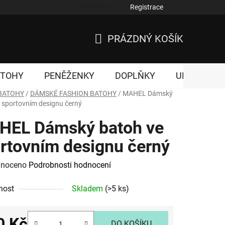
Přihlášení
Registrace
nky ochrany osobních údajů
PRÁZDNÝ KOŠÍK
NÁKUPNÍ
KOŠÍK
ATOHY
PENĚŽENKY
DOPLŇKY
UNISEX
BATOHY
/
DÁMSKÉ FASHION BATOHY
/
MAHEL Dámský
 sportovním designu černý
HEL Dámský batoh ve
rtovním designu černý
né
noceno
Podrobnosti hodnocení
ení
nost
Skladem
(>5 ks)
tu
0 Kč
DO KOŠÍKU