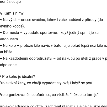
pronásleduje.
🚴 Kam s ním?
➡ Na výlet – unese svačinu, láhev i vaše nadšení z přírody (do
prvního kopce).
➡ Do města – vypadáte sportovně, i když jediný sprint je za
autobusem.
➡ Na kolo – protože kilo navíc v batohu je pořád lepší než kilo n
na břiše.
➡ Na každodenní dobrodružství – od nákupů po útěk z práce v 
odpoledne.
⚡ Pro koho je ideální?
Pro aktivní ženy, co chtějí vypadat stylově, i když se potí.
Pro organizované nepořádnice, co vědí, že "někde to tam je".
Pro eko-nadšence, co chtějí zachránit planetu, ale ne na úkor de