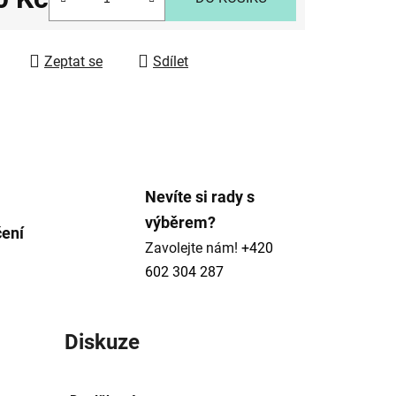
 cena:
ek.
Zeptat se
Sdílet
Nevíte si rady s
výběrem?
čení
Zavolejte nám!
+420
602 304 287
Diskuze