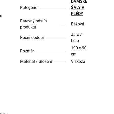
DÁMSKÉ
Kategorie
ŠÁLY A
PLÉDY
en
Barevný odstín
Béžová
produktu
Jaro /
Roční období
Léto
190 x 90
Rozměr
cm
Materiál / Složení
Viskóza