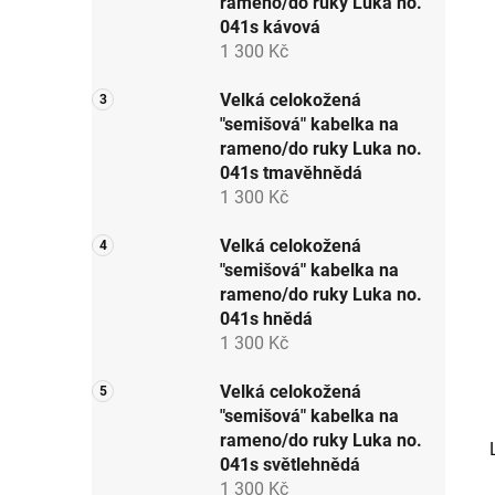
rameno/do ruky Luka no.
p
041s kávová
a
1 300 Kč
n
e
Velká celokožená
"semišová" kabelka na
l
rameno/do ruky Luka no.
041s tmavěhnědá
1 300 Kč
Velká celokožená
"semišová" kabelka na
rameno/do ruky Luka no.
041s hnědá
1 300 Kč
Velká celokožená
"semišová" kabelka na
rameno/do ruky Luka no.
041s světlehnědá
1 300 Kč