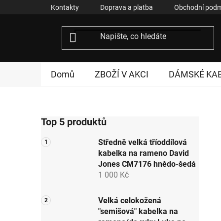
Přejít
Kontakty
Doprava a platba
Obchodní podm
na
obsah
Domů
ZBOŽÍ V AKCI
DÁMSKÉ KA
P
Top 5 produktů
o
s
Středně velká tříoddílová
t
kabelka na rameno David
r
Jones CM7176 hnědo-šedá
a
1 000 Kč
n
n
Velká celokožená
"semišová" kabelka na
í