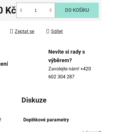
0 Kč
DO KOŠÍKU
 cena:
ek.
Zeptat se
Sdílet
Nevíte si rady s
výběrem?
čení
Zavolejte nám!
+420
602 304 287
Diskuze
!
Doplňkové parametry