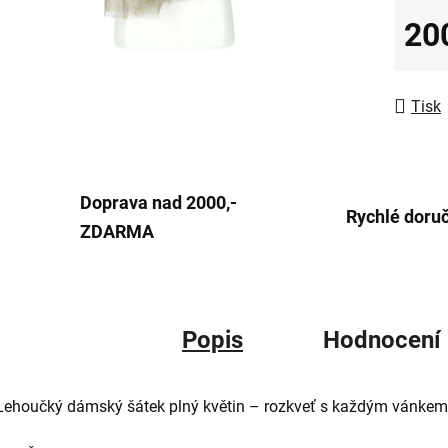
0,0
20
z
Měrná
5
hvězdič
Tisk
Doprava nad 2000,-
Rychlé doru
ZDARMA
Popis
Hodnocení
Lehoučký dámský šátek plný květin – rozkveť s každým vánkem