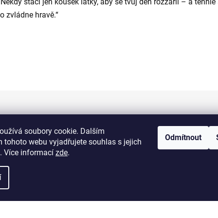
„Někdy stačí jen kousek látky, aby se tvůj den rozzářil – a tenhle
to zvládne hravě.“
Informace pro vás
oužívá soubory cookie. Dalším
Odmítnout
 tohoto webu vyjadřujete souhlas s jejich
Kontakty
. Více informací
zde
.
Doprava a platba
í
Obchodní podmínky
Výměna a vrácení zboží
Reklamace zboží