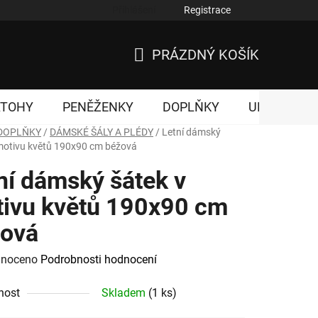
Přihlášení
Registrace
nky ochrany osobních údajů
PRÁZDNÝ KOŠÍK
NÁKUPNÍ
KOŠÍK
ATOHY
PENĚŽENKY
DOPLŇKY
UNISEX
DOPLŇKY
/
DÁMSKÉ ŠÁLY A PLÉDY
/
Letní dámský
motivu květů 190x90 cm béžová
ní dámský šátek v
ivu květů 190x90 cm
ová
né
noceno
Podrobnosti hodnocení
ení
nost
Skladem
(1 ks)
tu