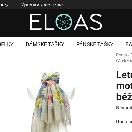
ínky
Výměna a vrácení zboží
Reklamace zboží
Podmí
BELKY
DÁMSKÉ TAŠKY
PÁNSKÉ TAŠKY
B
Domů
/
šátek v 
Let
mot
béž
Průměr
Neohod
hodnoc
Dostup
produk
je