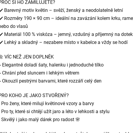
PROČ SI HO ZAMILUJETE?
✔️ Barevný motiv květin – svěží, ženský a neodolatelně letní
✔️ Rozměry 190 × 90 cm – ideální na zavázání kolem krku, ram
nebo do vlasů
✔️ Materiál 100 % viskóza – jemný, vzdušný a příjemný na dotek
✔️ Lehký a skladný – nezabere místo v kabelce a vždy se hodí
🌼 VÍC NEŽ JEN DOPLNĚK
▸ Elegantně doladí šaty, halenku i jednoduché tílko
▸ Chrání před sluncem i lehkým větrem
▸ Okouzlí pestrými barvami, které rozzáří celý den
PRO KOHO JE JAKO STVOŘENÝ?
• Pro ženy, které milují květinové vzory a barvy
• Pro ty, které si chtějí užít jaro a léto v lehkosti a stylu
• Skvělý i jako malý dárek pro radost 🌸